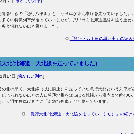
年3月5日
[
懐かしい列車
]
発青森行きの「急行八甲田」という列車が東北本線を走っていました。
も多くの特急列車が走っていましたが、八甲田も北海道連絡を担う重要
も数え切れないほど乗りました。
「急行・八甲田の思い出」の続き
行天北(北海道・天北線を走っていました）
年2月17日
[
懐かしい列車
]
道の北の果て、天北線（既に廃止）を走っていた急行天北という列車が
。信じられないほどの人口希薄地帯をはるばる札幌から稚内まで約400k
を走り通す列車はまさに「名急行列車」だと思っています。
「急行天北(北海道・天北線を走っていました）」の続き