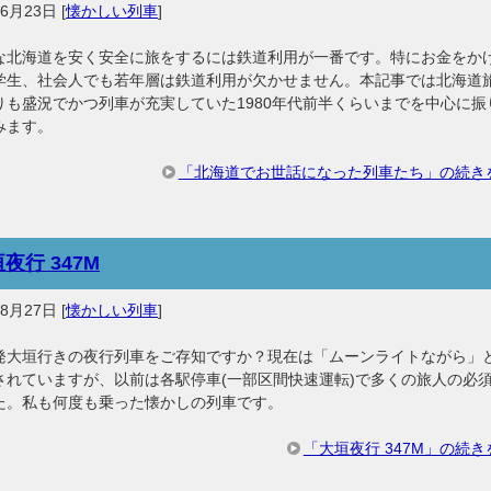
年6月23日
[
懐かしい列車
]
な北海道を安く安全に旅をするには鉄道利用が一番です。特にお金をか
学生、社会人でも若年層は鉄道利用が欠かせません。本記事では北海道
りも盛況でかつ列車が充実していた1980年代前半くらいまでを中心に振
みます。
「北海道でお世話になった列車たち」の続き
夜行 347M
年8月27日
[
懐かしい列車
]
発大垣行きの夜行列車をご存知ですか？現在は「ムーンライトながら」
されていますが、以前は各駅停車(一部区間快速運転)で多くの旅人の必
た。私も何度も乗った懐かしの列車です。
「大垣夜行 347M」の続