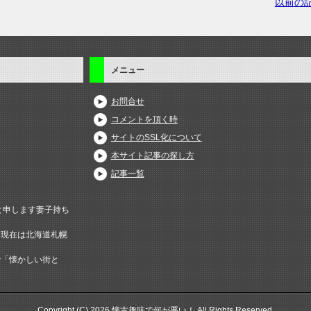
以前の
メニュー
お問合せ
コメントを頂く時
サイトのSSL化について
本サイト記事の探し方
記事一覧
と申します妻子持ち
、現在は北海道札幌
で「懐かしい街と
。
Copyright (C) 2026 懐古趣味で何が悪い！
All Rights Reserved.