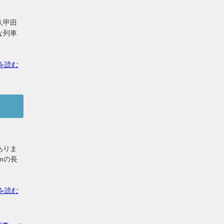
八甲田
な列車
を読む
ありま
mの長
を読む