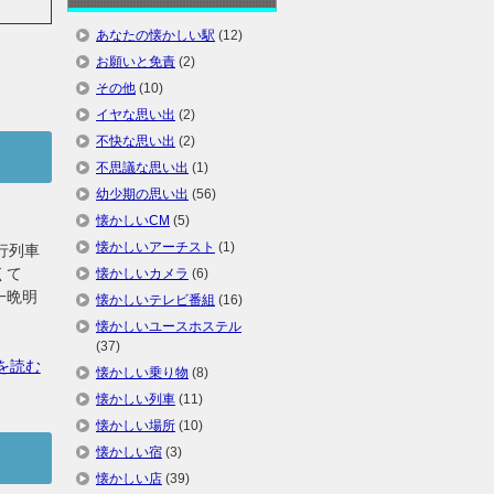
あなたの懐かしい駅
(12)
お願いと免責
(2)
その他
(10)
イヤな思い出
(2)
不快な思い出
(2)
不思議な思い出
(1)
幼少期の思い出
(56)
懐かしいCM
(5)
懐かしいアーチスト
(1)
行列車
くて
懐かしいカメラ
(6)
一晩明
懐かしいテレビ番組
(16)
懐かしいユースホステル
(37)
を読む
懐かしい乗り物
(8)
懐かしい列車
(11)
懐かしい場所
(10)
懐かしい宿
(3)
懐かしい店
(39)