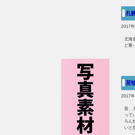
札
2017
北海
ど乗
荷
2017
昔、
って
ろん
いと