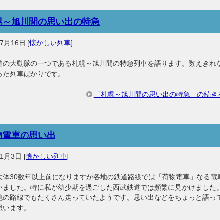
幌～旭川間の思い出の特急
年7月16日
[
懐かしい列車
]
道の大動脈の一つである札幌～旭川間の特急列車を語ります。数えきれ
った列車ばかりです。
「札幌～旭川間の思い出の特急」の続き
物電車の思い出
年1月3日
[
懐かしい列車
]
大体30数年以上前になりますが各地の鉄道路線では「荷物電車」なる電
いました。特に私が幼少期を過ごした西武鉄道では頻繁に見かけました
他の路線でもたくさん走っていたようです。思い出などをちょっと語っ
思います。