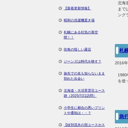
北海
【新着更新情報】
まで
ング
昭和の洗濯機置き場
札幌にある狂気の異空
間！！
街角の怪しい露店
札
ジーンズは時代を映す？
2016
旅先での名も知らないまま
19
別れた出会い
を使
北海道・大沼景雲荘ユース
跡（2025/7/21訪問）
小学生に都合の悪いプリン
トや通知は・・？
急
【紋別流氷の宿ユースホス