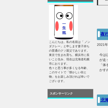
夜
こんにちは。私の名前は「 ノン
2021
ダクレー」と申します妻子持ち
の普通のクソ親父であります。
今は
東京で生まれ育ち、横浜市に長
いこと住み、現在は北海道札幌
が走
市におります。
「体
色々と思う事が多くなる年齢、
かす
このサイトで「懐かしい街と
物」をお楽しみ頂ければ幸いで
ございます。
スポンサーリンク
北