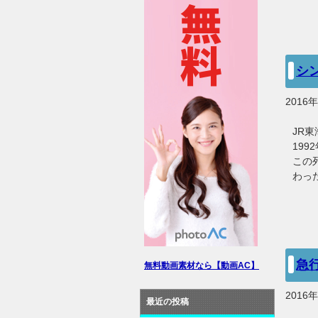
シ
2016
JR
19
この
わっ
急
無料動画素材なら【動画AC】
2016
最近の投稿