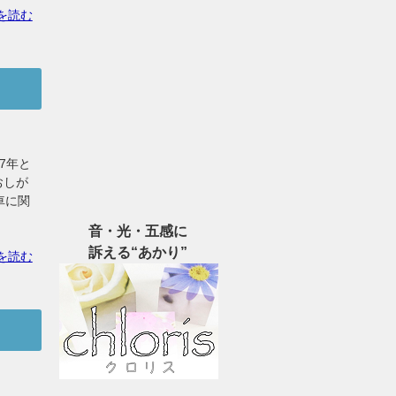
を読む
7年と
おしが
車に関
音・光・五感に
訴える“あかり”
を読む