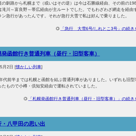
道の釧路から札幌まで（或いはその逆）は今は石勝線経由、その前の198
は滝川～富良野～帯広経由が主ルートでした。でもわざわざ網走を経由
ラン急行があったんです。それが急行大雪で私は好んで乗りました。
「急行 大雪6号/しれとこ3号」の続き
幌発函館行き普通列車（昼行・旧型客車）
年5月2日
[
懐かしい列車
]
80年代前半までは札幌と函館を結ぶ普通列車がありました。いずれも旧型
ったもので小樽・倶知安経由で運転されていました。
「札幌発函館行き普通列車（昼行・旧型客車）」の続き
行・八甲田の思い出