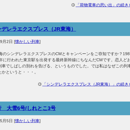
「荷物電車の思い出」の続き
ンデレラエクスプレス（JR東海）
年9月2日
[
懐かしい列車
]
東海のシンデレラエクスプレスのCMとキャンペーンをご存知ですか？198
92年に行われた東京駅を出発する最終新幹線にちなんだCMです。恋人ど
列車でしばしの別れを告げる、というものでした。では私はなぜこの列
たかというと・・・。
「シンデレラエクスプレス（JR東海）」の続き
行 大雪6号/しれとこ3号
年5月5日
[
懐かしい列車
]