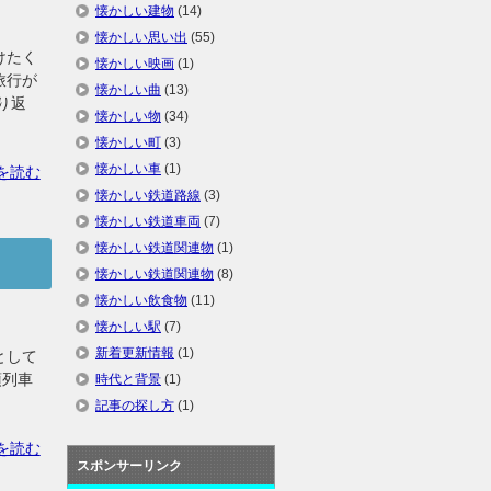
懐かしい建物
(14)
懐かしい思い出
(55)
けたく
懐かしい映画
(1)
旅行が
懐かしい曲
(13)
り返
懐かしい物
(34)
懐かしい町
(3)
懐かしい車
(1)
を読む
懐かしい鉄道路線
(3)
懐かしい鉄道車両
(7)
懐かしい鉄道関連物
(1)
懐かしい鉄道関連物
(8)
懐かしい飲食物
(11)
懐かしい駅
(7)
新着更新情報
(1)
として
須列車
時代と背景
(1)
記事の探し方
(1)
きを読む
スポンサーリンク