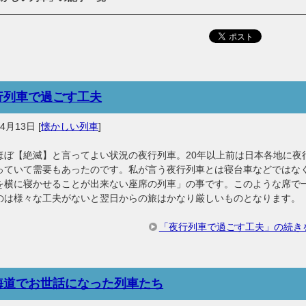
行列車で過ごす工夫
年4月13日
[
懐かしい列車
]
ほぼ【絶滅】と言ってよい状況の夜行列車。20年以上前は日本各地に夜
っていて需要もあったのです。私が言う夜行列車とは寝台車などではな
を横に寝かせることが出来ない座席の列車」の事です。このような席で
のは様々な工夫がないと翌日からの旅はかなり厳しいものとなります。
「夜行列車で過ごす工夫」の続き
海道でお世話になった列車たち