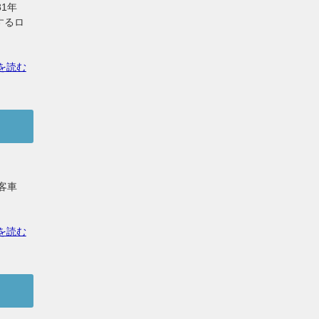
1年
するロ
を読む
客車
を読む