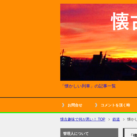
「懐かしい列車」の記事一覧
お問合せ
コメントを頂く時
懐古趣味で何が悪い！ TOP
鉄道
懐か
管理人について
「