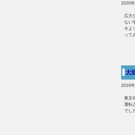
2020
広大
ない
今よ
って
大垣
2018
東京
運転
でし