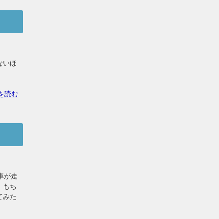
ないほ
を読む
車が走
。もち
てみた