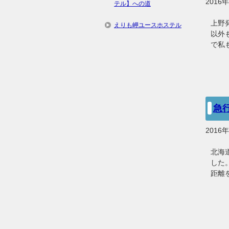
2016
テル】への道
上野
えりも岬ユースホステル
以外
で私
急
2016
北海
した
距離