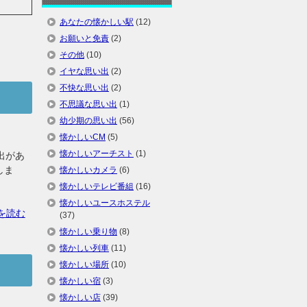
あなたの懐かしい駅
(12)
お願いと免責
(2)
その他
(10)
イヤな思い出
(2)
不快な思い出
(2)
不思議な思い出
(1)
幼少期の思い出
(56)
懐かしいCM
(5)
懐かしいアーチスト
(1)
出があ
しま
懐かしいカメラ
(6)
懐かしいテレビ番組
(16)
懐かしいユースホステル
を読む
(37)
懐かしい乗り物
(8)
懐かしい列車
(11)
懐かしい場所
(10)
懐かしい宿
(3)
懐かしい店
(39)