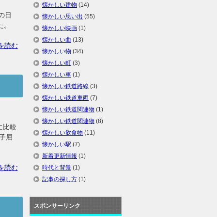
懐かしい建物
(14)
の日
懐かしい思い出
(55)
た。
懐かしい映画
(1)
懐かしい曲
(13)
を読む
懐かしい物
(34)
懐かしい町
(3)
懐かしい車
(1)
懐かしい鉄道路線
(3)
懐かしい鉄道車両
(7)
懐かしい鉄道関連物
(1)
懐かしい鉄道関連物
(8)
に比較
懐かしい飲食物
(11)
子屈
懐かしい駅
(7)
新着更新情報
(1)
を読む
時代と背景
(1)
記事の探し方
(1)
スポンサーリンク