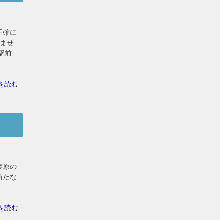
正確に
いませ
駅前
を読む
葉原の
新たな
を読む