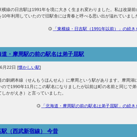
東横線の日吉駅は1991年を境に大きく生まれ変わりました。私は改築前
を10年利用していたので旧駅舎には青春と呼べる思い出が溢れていまし
「東横線・日吉駅（1991年以前）」の続き
海道・摩周駅の前の駅名は弟子屈駅
年6月22日
[
懐かしい駅
]
道の釧網本線（せんもうほんせん）に摩周という駅があります。摩周湖
いので1990年11月にこの駅名になりましたが以前は町の名前と同じで弟
てしかがえき）と言っていました。
「北海道・摩周駅の前の駅名は弟子屈駅」の続き
荻駅（西武新宿線） 今昔