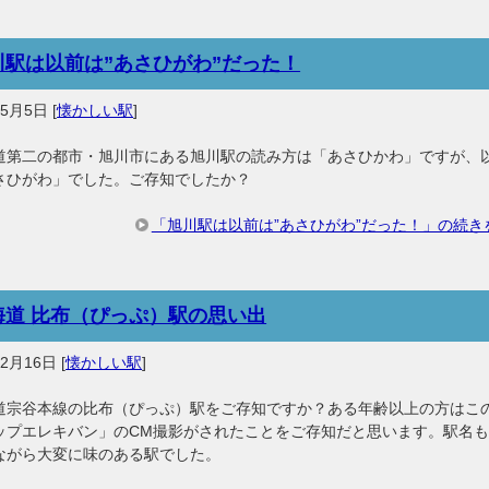
川駅は以前は”あさひがわ”だった！
年5月5日
[
懐かしい駅
]
道第二の都市・旭川市にある旭川駅の読み方は「あさひかわ」ですが、
さひがわ」でした。ご存知でしたか？
「旭川駅は以前は”あさひがわ”だった！」の続き
海道 比布（ぴっぷ）駅の思い出
年2月16日
[
懐かしい駅
]
道宗谷本線の比布（ぴっぷ）駅をご存知ですか？ある年齢以上の方はこ
ップエレキバン」のCM撮影がされたことをご存知だと思います。駅名
ながら大変に味のある駅でした。