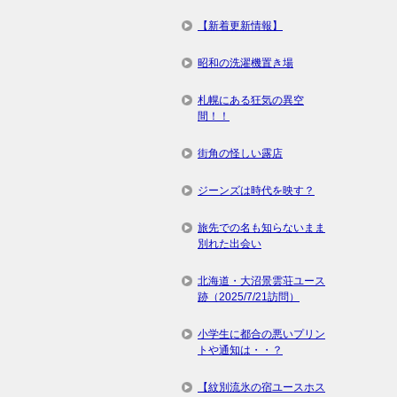
【新着更新情報】
昭和の洗濯機置き場
札幌にある狂気の異空
間！！
街角の怪しい露店
ジーンズは時代を映す？
旅先での名も知らないまま
別れた出会い
北海道・大沼景雲荘ユース
跡（2025/7/21訪問）
小学生に都合の悪いプリン
トや通知は・・？
【紋別流氷の宿ユースホス