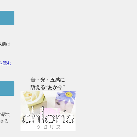
以前は
を読む
音・光・五感に
訴える“あかり”
の駅で
もさる