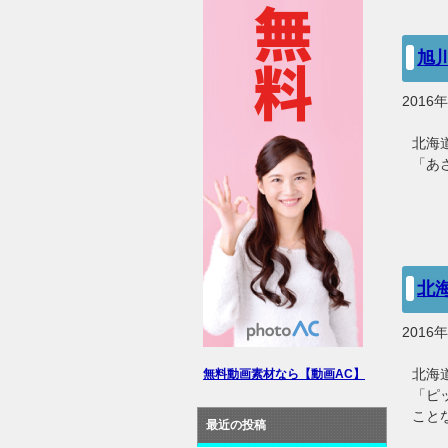
旭
2016
北海
「あ
北
2016
北海
無料動画素材なら【動画AC】
「ピ
こと
最近の投稿