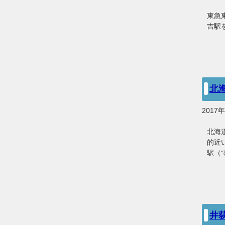
東急
吉駅
北
2017
北海
的近
駅（
井