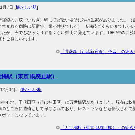
年1月7日
[
懐かしい駅
]
新宿線の井荻（いおぎ）駅にほど近い場所に私の生家がありました。（
と生まれた病院は新宿で、家が井荻でした） 5歳後半くらいまでしか
したが、今でもびっくりするくらい鮮明に覚えています。1962年の井荻
真もご覧にいれます。
「井荻駅（西武新宿線） 今昔」の続き
世橋駅（東京 既廃止駅）
年12月14日
[
懐かしい駅
]
の中心地、千代田区（昔は神田区）に万世橋駅がありました。現在は秋
橋のところに遺構として保存されており、レストランなども併設されて
スポットになっています。
「万世橋駅（東京 既廃止駅）」の続き