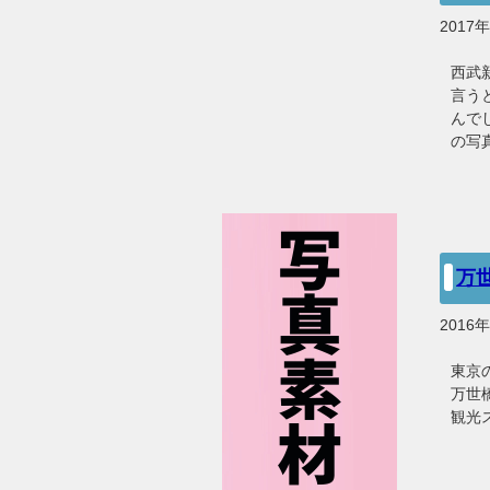
2017
西武
言う
んで
の写
万
2016
東京
万世
観光