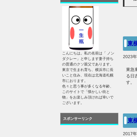
東
こんにちは。私の名前は「 ノン
2023
ダクレー」と申します妻子持ち
の普通のクソ親父であります。
東急
東京で生まれ育ち、横浜市に長
いこと住み、現在は北海道札幌
る日
市におります。
す。
色々と思う事が多くなる年齢、
このサイトで「懐かしい街と
物」をお楽しみ頂ければ幸いで
ございます。
スポンサーリンク
東
2017