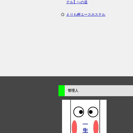
テル】への道
えりも岬ユースホステル
管理人