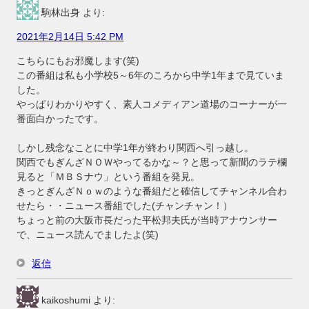
駒林出身
より:
2021年2月14日 5:42 PM
こちらにもお邪魔します(笑)
この番組は私も小学校5～6年のころから中学1年まで見ていま
した。
やっぱりわかりやすく、素人コメディアン道場のコーナーが一
番面白かったです。
しかし残念なことに中学1年が終わり関西へ引っ越し。
関西でもぎんざＮＯＷやってるかな～？と思って新聞のラテ欄
見ると「ＭＢＳナウ」という番組を発見。
きっとぎんざＮｏｗのような番組だと確信してチャンネル合わ
せたら・・ニュース番組でした(チャンチャン！）
ちょっと前の大阪市長だった平松邦夫氏が当時アナウンサー
で、ニュース読んでましたよ(笑)
返信
kaikoshumi
より: