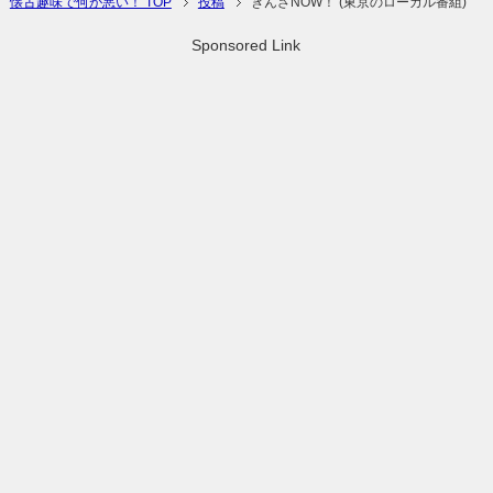
懐古趣味で何が悪い！ TOP
投稿
ぎんざNOW！ (東京のローカル番組)
Sponsored Link