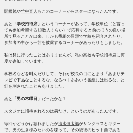
関根勉
や
竹中直人
もこのコーナーからスターになったんです。
あと
「学校招待席」
というコーナーがあって、学校単位（と言っ
ても参加希望する10数人くらい）で応募すると前のほうの良い場
所で見ることが出来、しかも番組の冒頭で学校を紹介されたり、
参加者の中から一芸を披露するコーナーがあったりもしました。
私は見に行ったことはありませんが、私の高校も学校招待席に何
度か参加しています。

学校名などを叫んだりして、それが校長の目にとまり「あまりテ
レビで下品なことするな。なるべくああいう番組には出るな」と
釘を刺されたこともありました。
あと
「男の木曜日」
だったかな？
スタジオに招待されるのは男だけ、というのがあったんです。
毎回かどうかは忘れましたが
清水健太郎
がサングラスとギター
で、男の生き様みたいのを喋って、その後彼のヒット曲である