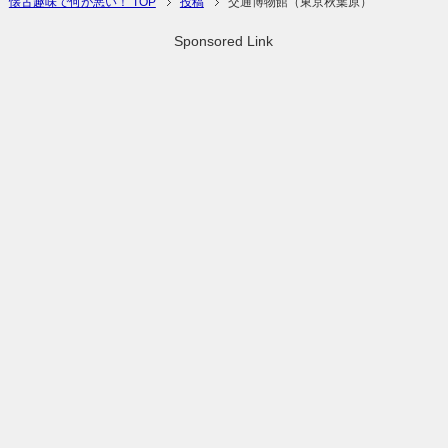
懐古趣味で何が悪い！ TOP
投稿
交通博物館（東京秋葉原）
Sponsored Link