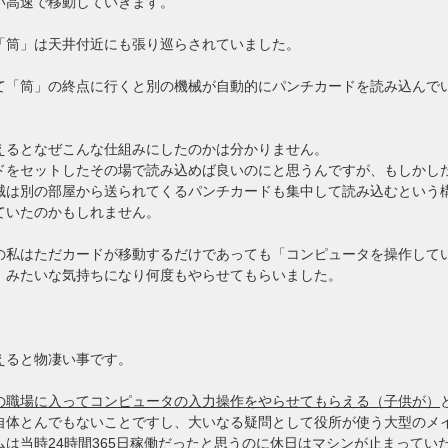
い高速で移動していきます。
「筒」は天井付近にも張り巡らされていました。
て「筒」の終点に行くと別の機械が自動的にパンチカードを読み込んで
。
えるとなぜこんな仕組みにしたのかは分かりません。
ドをセットしたその場で読み込めば良いのにと思うんですが、もしかし
械は別の部屋から送られてくるパンチカードも集中して読み込むという
ていたのかもしれません。
の私はただカードが移動するだけであっても「コンピュータを操作して
」みたいな気持ちになり何度もやらせてもらいました。
えると物凄い事です。
の職場に入ってコンピュータの入力操作をやらせてもらえる（子供が）
自体とんでもないことですし、大いなる疑問として役所が使う大型のメ
ムは当時
24時間365日稼働だったと思うのに休日はマシンが止まってい