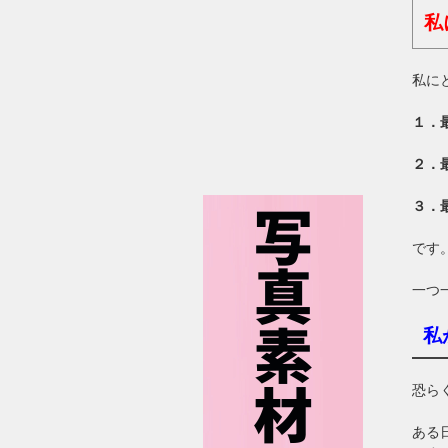
私
私に
１．
２．
３．
です
一つ
私
恐ら
ある