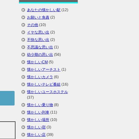
あなたの懐かしい駅
(12)
お願いと免責
(2)
その他
(10)
イヤな思い出
(2)
不快な思い出
(2)
不思議な思い出
(1)
幼少期の思い出
(56)
懐かしいCM
(5)
懐かしいアーチスト
(1)
懐かしいカメラ
(6)
懐かしいテレビ番組
(16)
懐かしいユースホステル
(37)
懐かしい乗り物
(8)
懐かしい列車
(11)
懐かしい場所
(10)
懐かしい宿
(3)
懐かしい店
(39)