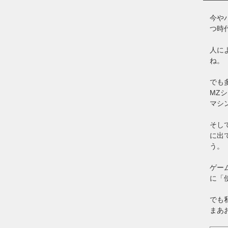
今や
つ時
人に
ね。
でも多
MZシ
マシ
そし
に出
う。
ゲー
に「
でも
まあ