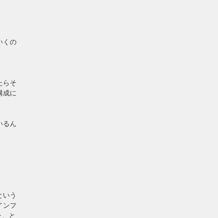
いくの
たらそ
構成に
いるん
という
インフ
た
、と