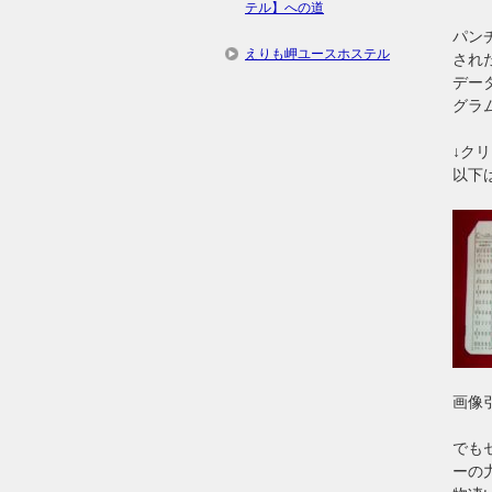
テル】への道
パン
えりも岬ユースホステル
され
デー
グラ
↓ク
以下は
画像引
でも
ーの