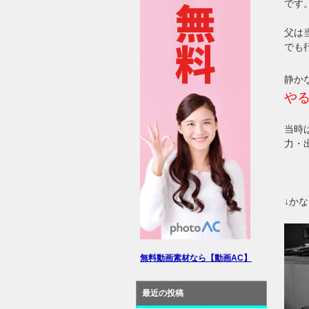
です
父は
でも
静か
や
当時
力・
↓か
無料動画素材なら【動画AC】
最近の投稿