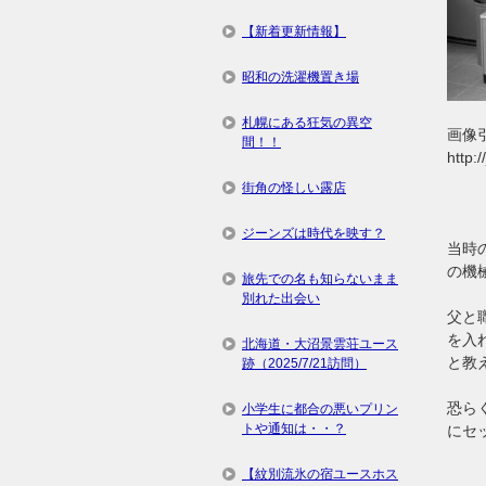
【新着更新情報】
昭和の洗濯機置き場
札幌にある狂気の異空
画像引
間！！
http:
街角の怪しい露店
ジーンズは時代を映す？
当時
の機
旅先での名も知らないまま
別れた出会い
父と
を入
北海道・大沼景雲荘ユース
と教
跡（2025/7/21訪問）
恐ら
小学生に都合の悪いプリン
トや通知は・・？
にセ
【紋別流氷の宿ユースホス