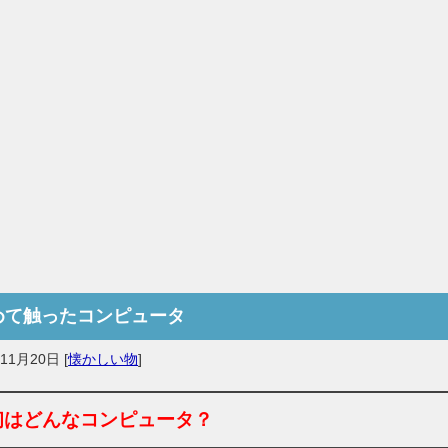
めて触ったコンピュータ
年11月20日
[
懐かしい物
]
初はどんなコンピュータ？