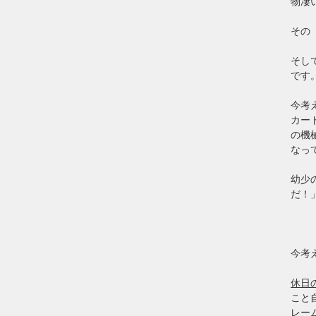
物凄
その
そし
です
今考
カー
の機
なっ
幼少
だ！
今考
休日
こと
レー