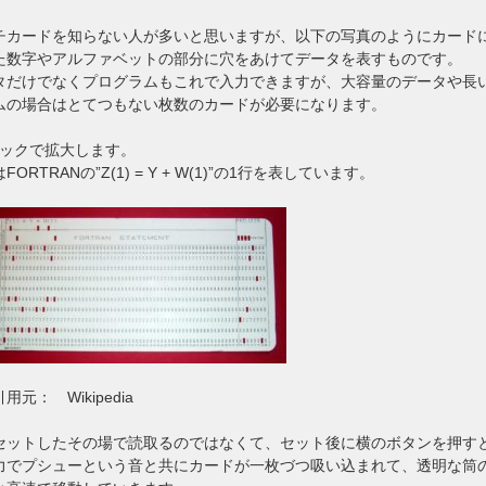
チカードを知らない人が多いと思いますが、以下の写真のようにカード
た数字やアルファベットの部分に穴をあけてデータを表すものです。
タだけでなくプログラムもこれで入力できますが、大容量のデータや長
ムの場合はとてつもない枚数のカードが必要になります。
リックで拡大します。
FORTRANの”Z(1) = Y + W(1)”の1行を表しています。
用元： Wikipedia
セットしたその場で読取るのではなくて、セット後に横のボタンを押す
力でプシューという音と共にカードが一枚づつ吸い込まれて、透明な筒