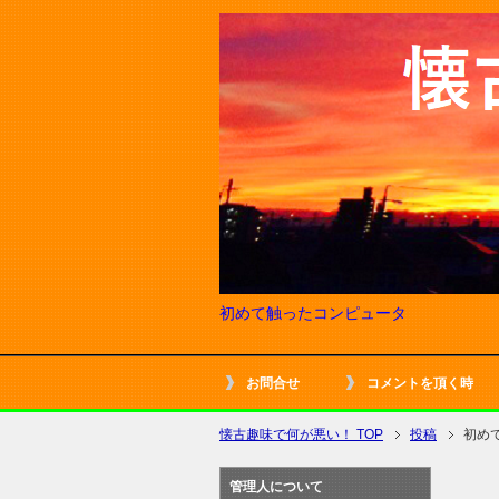
初めて触ったコンピュータ
お問合せ
コメントを頂く時
懐古趣味で何が悪い！ TOP
投稿
初め
管理人について