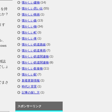
懐かしい建物
(14)
タを持
懐かしい思い出
(55)
たか？
懐かしい映画
(1)
懐かしい曲
(13)
ます
懐かしい物
(34)
懐かしい町
(3)
懐かしい車
(1)
プル、
懐かしい鉄道路線
(3)
ows
懐かしい鉄道車両
(7)
懐かしい鉄道関連物
(1)
雑誌
懐かしい鉄道関連物
(8)
でしょ
懐かしい飲食物
(11)
懐かしい駅
(7)
新着更新情報
(1)
でまさ
時代と背景
(1)
記事の探し方
(1)
スポンサーリンク