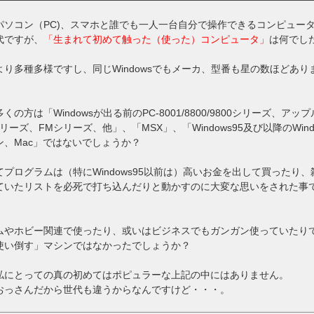
パソコン（PC)、スマホと誰でも一人一台自分で操作できるコンピュー
代ですが、
「生まれて初めて触った（使った）コンピュータ」
は何でし
より多種多様ですし、同じWindowsでもメーカ、型番も星の数ほどあり
くの方は「Windowsが出る前のPC-8001/8800/9800シリーズ、アッ
リーズ、FMシリーズ、他」、「MSX」、「Windows95及び以降のWind
ン、Mac」ではないでしょうか？
てプログラムは（特にWindows95以前は）高いお金を出して買ったり、
ていたリストを必死で打ち込んだりと動かすのに大変な思いをされた事
ムやホビー関連で使ったり、或いはビジネスでもガンガン使っていたり
使い倒す」マシンではなかったでしょうか？
私にとっての真の初めてはポピュラーな上記の中にはありません。
おっさんだから世代も違うからなんですけど・・・。