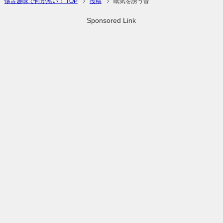
懐古趣味で何が悪い！ TOP
投稿
眠気を誘う音
Sponsored Link