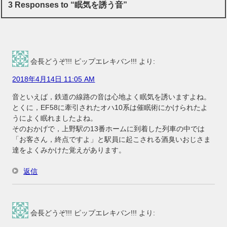
3 Responses to “眠気を誘う音”
会長どうぞ!!! ピップエレキバン!!!
より:
2018年4月14日 11:05 AM
音といえば，鉄道の線路の音は心地よく眠気を誘いますよね。
とくに，EF58に牽引されたオハ10系は催眠術にかけられたよ
うによく眠れましたよね。
そのおかげで，上野駅の13番ホームに到着した列車の中では
「お客さん，終点ですよ」と駅員に起こされる酒臭いおじさま
達をよくみかけた覚えがあります。
返信
会長どうぞ!!! ピップエレキバン!!!
より: