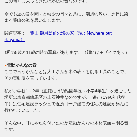
この時耳に入ってきたのが波の音なのです。
今でも波の音を聞くと幼少の日々と共に、潮風の匂い、夕日に染
まる葉山の海を思い出します。
関連記事：
葉山 御用邸前の海の家（現：Nowhere but
Hayama）
↑私の5歳と11歳の時の写真があります。（顔にはモザイクあり）
●
電動かんなの音
ここで言うかんなとは大工さんが木の表面を削る工具のことで、
その電動版を言っています。
私が小学校1～2年（正確には幼稚園年長～小学4年生）を過ごした
場所は東京都練馬区の上石神井なのですが、当時（1960年代後
半）は住宅建設ラッシュで近所は一戸建ての住宅の建設が盛んに
行われていました。
そんな中、耳にやたら付いたのが電動かんなの木材表面を削る音
です。