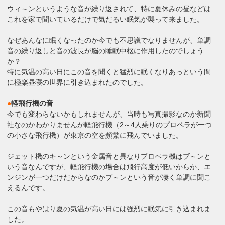
ウィ～ンというような音が繰り返されて、特に夏休みの昼などは
これを家で聞いているだけで気だるい眠気が襲って来ました。
なぜあんなに眠くなったのか今でも不思議でなりませんが、単調
音の繰り返しと音の波長が脳の睡眠中枢に作用したのでしょう
か？
特に気温の高い日にこの音を聞くと猛烈に眠くなりあっという間
に極楽昼寝の世界に引き込まれたのでした。
●
軽飛行機の音
今でも変わらないかもしれませんが、当時も写真撮影なのか新聞
社なのかわかりませんが軽飛行機（2～4人乗りのプロペラが一つ
の小さな飛行機）が東京の空を頻繁に飛んでいました。
ジェット機のキ～ンという金属音と異なりプロペラ機はブ～ンと
いう音なんですが、軽飛行機の場合は飛行高度が低いからか、エ
ンジンが一つだけだからなのかブ～ンという音が凄く単調に聞こ
えるんです。
この音もやはり夏の気温が高い日には強烈に眠気に引き込まれま
した。