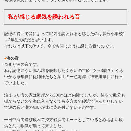
幼少期を思い出してちょっぴり胸が熱くなったりします。
私が感じる眠気を誘われる音
記憶の範囲で音によって眠気を誘われると感じたのは多分小学校1
～2年生の頃だと思います。
それらは以下の3つで、今でも同じように感じる音なのです。
●
海の音
つまり波の音です。
私は記憶にない赤ん坊を脱却したくらいの年齢（2～3歳？）くら
いから毎年夏に従姉妹たちと葉山の一色海岸（神奈川県）に行っ
ていました。
泊まった海の家は海岸から200mほど内陸でしたが、徒歩で数分も
掛からないので海に入らなくても夕方まで砂浜で遊んだりしてい
て波の音と潮の匂いが体に染み付いているのです。
一日中海で遊び疲れて夕方砂浜でボーっとしていると心地よい疲
労と共に眠気が襲って来ました。