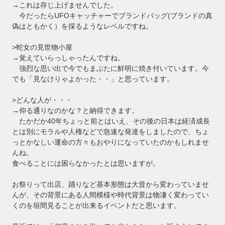
→これは存じ上げませんでした。
今だったらUFOキャッチャーでブランドバッグ(ブランドの真
偽はともかく）を採るようなレベルですね。
>蛇女の見世物小屋
→覚えていらっしゃったんですね。
強烈な思い出で今でもまぶたに鮮明に焼き付いています。今
でも「見なけりゃよかった・・」と思っています。
>どんな人が・・・
→仰る通りなのかな？と納得できます。
たかだか40年ちょっと前とはいえ、その後の日本は経済成長
とは別にモラルや人権などで急速な発達をしましたので、ちょ
っとかなしい運命の方々もおやりになっていたのかもしれませ
んね。
食べることには困らなかったとは思いますが。
お祭りって出店、踊りなど基本形態は大昔から変わっていませ
んが、その背景にある人間模様や時代背景は物凄く変わってい
くのを垣間見ることが出来るイベントだと思います。