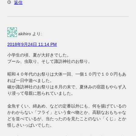
返信
akihiro
より:
2018年9月24日 11:14 PM
小学生の頃、夏が大好きでした。
プール、虫取り、そして諏訪神社のお祭り。
昭和４０年代のお祭りは大体一回、一個１０円で１００円もあ
れば一日中遊べました。
確か諏訪神社のお祭りは８月の末で、夏休みの宿題もやらず入
り浸って母親に怒られていました。
金魚すくい、綿あめ、などの定番以外にも、何を揚げているの
かわからない「フライ」という食べ物とか、高額なおもちゃな
どを並べているが、当たったのを見たことのない「くじ」とか
怪しさいっぱいでした。