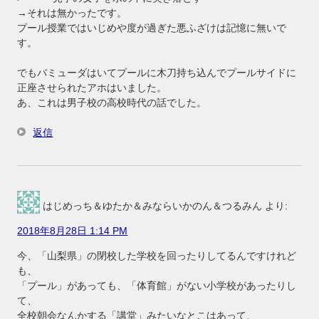
→それは無かったです。
プール授業ではいじめや度が過ぎた悪ふざけは記憶に無いで
す。
でもバミューダはいてプールに木刀持ち込んでプールサイドに
正座させられたアホはいました。
あ、これは男子校の高校時代の話でした。
返信
はじめっち＆ゆたか＆みならいかのん＆つるみん
より:
2018年8月28日 1:14 PM
今、「山梨県」の閉校した学校を回ったりしてるんですけれど
も、
「プール」があっても、「体育館」がない小学校があったりし
て、
全校朝会なんかする「講堂」みたいなとこはあって、