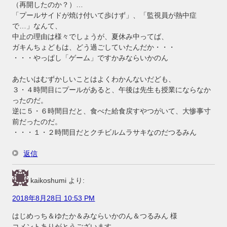
（再開したのか？）…
「プールサイドが焼け付いて歩けず」、「監視員が熱中症
で…」なんて、
中止の理由は様々でしょうが、夏休み中ってば、
ガキんちょどもは、どう過ごしていたんだか・・・
・・・やっぱし「ゲーム」ですかみならいかのん
あたいはむずかしいことはよくわかんないだども、
３・４時間目にプールがあると、午後は先生も授業にならなか
ったのだ。
逆に５・６時間目だと、食べた給食戻すやつがいて、大惨事寸
前だったのだ。
・・・１・２時間目だとクチビルムラサキなのだつるみん
返信
kaikoshumi
より:
2018年8月28日 10:53 PM
はじめっち＆ゆたか＆みならいかのん＆つるみん 様
コメントありがとうございます。