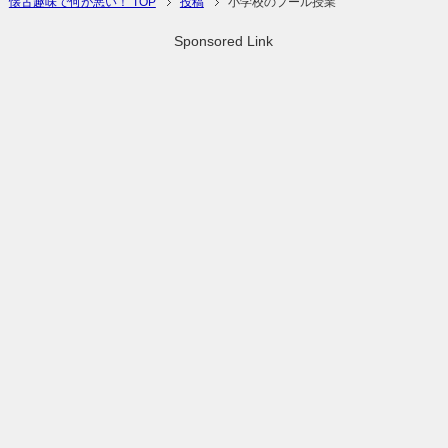
懐古趣味で何が悪い！ TOP
投稿
小学校のプール授業
Sponsored Link