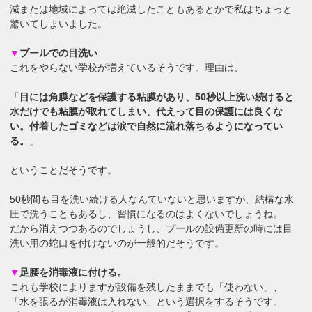
減または地域によっては絶滅したこともあるとかで私はちょっと
驚いてしまいました。
▼
プールでの目洗い
これをやらない学校が増えているそうです。理由は、
「
目には角膜などを保護する粘膜があり、50秒以上洗い続けると
水だけでも粘膜が取れてしまい、代えって目の保護には良くな
い。付着したゴミなどは涙で自然に流れ落ちるようになってい
る。
」
ということだそうです。
50秒間も目を洗い続ける人なんていないと思いますが、結構な水
圧で洗うこともあるし、習慣になるのはよくないでしょうね。
だから消えつつあるのでしょうし、プールの設備更新の時には目
洗い用の蛇口を付けないのが一般的だそうです。
▼
足腰を消毒液に付ける。
これも学校によりますが設備を残したままでも「使わない」、
「水を張るが消毒液は入れない」という選択をするそうです。