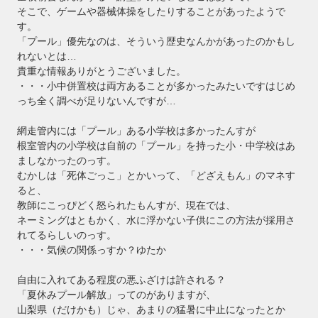
そこで、ゲームや器械体操をしたりすることがあったようで
す。
「プール」優先なのは、そういう歴史なんかがあったのかもし
れないとは…
貴重な情報ありがとうございました。
・・・小中併置校は両方あることが多かったみたいですはじめ
っち全く調べが足りないんですが…
網走管内には「プール」ある小学校は多かったんすが
根室管内の小学校は自前の「プール」を持った小・中学校はあ
ましなかったのっす。
むかしは「死体ごっこ」とかいって、「どざえもん」のマネす
ると、
教師にこっぴどく怒られたもんすが、現在では、
ネーミングはともかく、水に浮かない子供にこの方法が採用さ
れてるらしいのっす。
・・・気候の関係っすか？ゆたか
自由に入れてある程度の悪ふざけは許される？
「夏休みプール解放」ってのがありますが、
山梨県（だけかも）じゃ、あまりの猛暑に中止になったとか