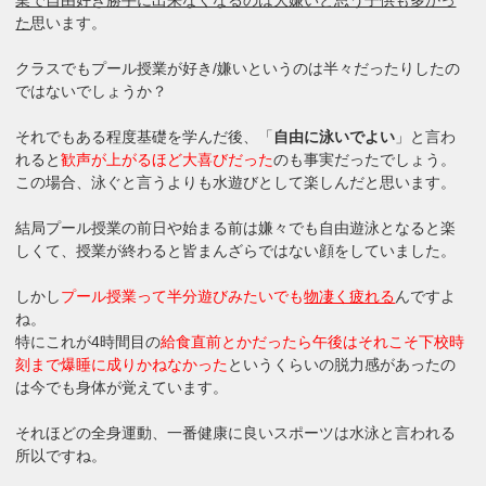
業で自由好き勝手に出来なくなるのは大嫌いと思う子供も多かっ
た
思います。
クラスでもプール授業が好き/嫌いというのは半々だったりしたの
ではないでしょうか？
それでもある程度基礎を学んだ後、「
自由に泳いでよい
」と言わ
れると
歓声が上がるほど大喜びだった
のも事実だったでしょう。
この場合、泳ぐと言うよりも水遊びとして楽しんだと思います。
結局プール授業の前日や始まる前は嫌々でも自由遊泳となると楽
しくて、授業が終わると皆まんざらではない顔をしていました。
しかし
プール授業って半分遊びみたいでも
物凄く疲れる
んですよ
ね。
特にこれが4時間目の
給食直前とかだったら午後はそれこそ下校時
刻まで爆睡に成りかねなかった
というくらいの脱力感があったの
は今でも身体が覚えています。
それほどの全身運動、一番健康に良いスポーツは水泳と言われる
所以ですね。