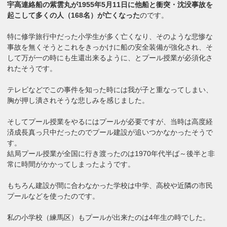
宇高連絡船の紫雲丸が1955年5月11日に他船と衝突・沈没事故を
起こして多くの人（168名）が亡くなった
のです。
特に修学旅行中だった小学生が多く亡くなり、そのような悲惨な
事故を無くそうとこれをきっかけに船の安全装備が強化され、そ
して万が一の時にも生還出来るように、とプール授業が必須化さ
れたそうです。
テレビなどでこの事件を知った時には我が子と重なってしまい、
胸が押し潰されそうな悲しみを感じました。
そしてプール授業をやるにはプールが必要ですが、当時は高度経
済成長真っ只中だったのでプール建設が追いつかなかったそうで
す。
結局プール授業が全国に行き渡ったのは1970年代半ば～後半と非
常に時間がかかってしまったようです。
もちろん建設が間に合わなかった学校は中学、高校や近隣の市民
プールなどを使ったのです。
私の小学校（練馬区）もプールが出来たのは4年生の時でした。