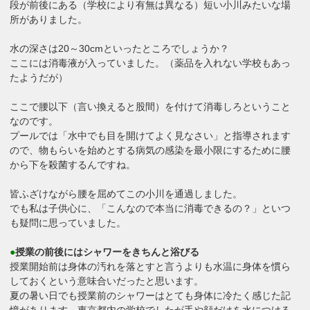
段が前後にある（学校により有無は異なる）短い小川みたいな場
所がありました。
水の深さは20～30cmといったところでしょうか？
ここには消毒液が入っていました。（薬品を入れない学校もあっ
たようだが）
ここで腰以下（言い換えると股間）を付けて消毒しろということ
なのです。
プールでは「水中でも目を開けてよく見なさい」と指導されます
ので、物もらいを始めとする病気の感染を最小限にするために腰
から下を殺菌するんですね。
皆ふざけながら腰を屈めてこの小川を通過しました。
でも私は子供心に、「こんなので本当に消毒できるの？」といつ
も疑問に思っていました。
●
授業の前後にはシャワーをきちんと浴びる
授業開始前は身体の汚れを落とすと言うよりも水温に身体を慣ら
しておくという意味合いだったと思います。
夏の暑い日でも授業前のシャワーはとても身体に冷たく感じた記