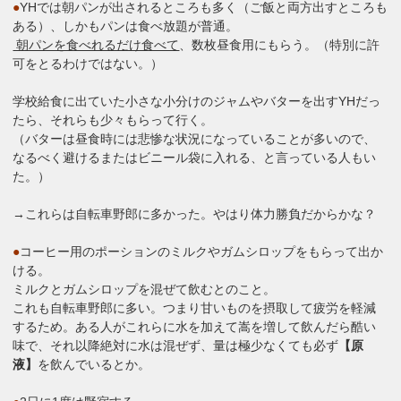
●
YHでは朝パンが出されるところも多く（ご飯と両方出すところも
ある）、しかもパンは食べ放題が普通。
朝パンを食べれるだけ食べて
、数枚昼食用にもらう。（特別に許
可をとるわけではない。）
学校給食に出ていた小さな小分けのジャムやバターを出すYHだっ
たら、それらも少々もらって行く。
（バターは昼食時には悲惨な状況になっていることが多いので、
なるべく避けるまたはビニール袋に入れる、と言っている人もい
た。）
→これらは自転車野郎に多かった。やはり体力勝負だからかな？
●
コーヒー用のポーションのミルクやガムシロップをもらって出か
ける。
ミルクとガムシロップを混ぜて飲むとのこと。
これも自転車野郎に多い。つまり甘いものを摂取して疲労を軽減
するため。ある人がこれらに水を加えて嵩を増して飲んだら酷い
味で、それ以降絶対に水は混ぜず、量は極少なくても必ず
【原
液】
を飲んでいるとか。