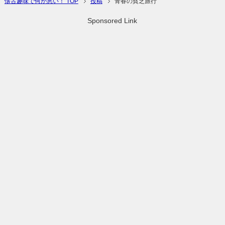
懐古趣味で何が悪い！ TOP
投稿
青春の貧乏旅行
Sponsored Link