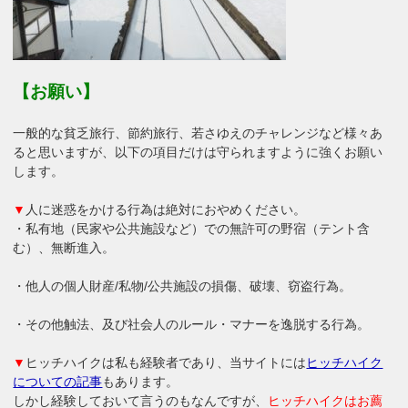
【お願い】
一般的な貧乏旅行、節約旅行、若さゆえのチャレンジなど様々あ
ると思いますが、以下の項目だけは守られますように強くお願い
します。
▼
人に迷惑をかける行為は絶対におやめください。
・私有地（民家や公共施設など）での無許可の野宿（テント含
む）、無断進入。
・他人の個人財産/私物/公共施設の損傷、破壊、窃盗行為。
・その他触法、及び社会人のルール・マナーを逸脱する行為。
▼
ヒッチハイクは私も経験者であり、当サイトには
ヒッチハイク
についての記事
もあります。
しかし経験しておいて言うのもなんですが、
ヒッチハイクはお薦