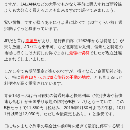
ますが、JAL/ANAなどの大手でもかなり事前に購入すれば新幹線
よりも大分安く買えることも出来ますので調べてみましょう。
安い切符
、ですが様々あるにせよ昔に比べて（30年くらい前）選
択肢はぐっと狭まっています。
JRだと昔は
周遊券
があり、急行自由席（1982年からは特急も）が
乗り放題、JRバスも乗車可、など北海道や九州、信州など特定の
地域に行くには大変にお得でまさに
最強の切符
でしたが現在は廃
止されてしまいました。
しかし今でも期間限定が多いのですが、様々な安い企画切符があ
り、特に
青春18きっぷ
は激安旅行の不動の地位
、とも言えるほど
利便性が高く重宝されています。
青春18きっぷは当日有効の普通列車と快速列車（特別快速や新快
速も含む）が全国乗り放題の切符が5枚つづりとなっていて、この
5枚セットで11,850円（税込み、2019年9月30日までの価格。10月
1日以降は12,050円。ただし今後変更もあり。）と激安です。
日にちをまたぐ列車の場合は午前0時を過ぎて最初に停車する駅ま