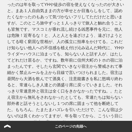
ったのは年を取ってYHや徒歩の宿を使えなくなったのが大きい
と。まあ１人自由気ままの方が幸せとか目逸らしをして、認め
たくなかったのもあって気づかないフリしてただけだと思いま
すが。このところ旅中ずっと１人っきりで旅人と触れ合うこと
も皆無です。マスコミが垂れ流し続ける凶悪事件を元に、他人
は危険！近寄るな！と、人と人とを遠ざけよう、遠ざけようと
してる暗く窮屈な世相が、人の孤立に拍車をかけてる。これだ
け知らない他人への不信感を植え付け沁み込んだ時代に、YHや
ライダーハウスに泊まっても、知らない人と話す人が、はたし
てどれだけ居るか、ですね。数年前に信州大町のトホの宿に泊
まったんです。そしたら玄関でいきなり宿主から警戒されて事
細かく禁止ルールを上から目線で言いつけられました。宿主は
昼間から大酒を飲んでて酒臭く、注意能書きを私に怒鳴り終わ
ると、常連らしき人達との酒盛り席に戻っていきました。それ
っきり常連意外と宿主は全く口をきかなかったですね。。たと
え宿主から無礼をされなかったとしても、常連たちは知らない
部外者と話そうとしないし１つの席に固まって他を断絶して
た。もちろん、たまたまハズレを引いただけで、こんな宿は少
ないのは良くわかってますが、年を取ってから、こういう目に
当たるとYHや徒歩の宿などは行きたくなくなりますね
このページの先頭へ