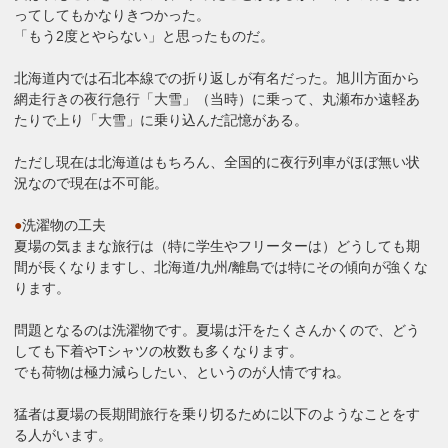
ってしてもかなりきつかった。
「もう2度とやらない」と思ったものだ。
北海道内では石北本線での折り返しが有名だった。旭川方面から
網走行きの夜行急行「大雪」（当時）に乗って、丸瀬布か遠軽あ
たりで上り「大雪」に乗り込んだ記憶がある。
ただし現在は北海道はもちろん、全国的に夜行列車がほぼ無い状
況なので現在は不可能。
●
洗濯物の工夫
夏場の気ままな旅行は（特に学生やフリーターは）どうしても期
間が長くなりますし、北海道/九州/離島では特にその傾向が強くな
ります。
問題となるのは洗濯物です。夏場は汗をたくさんかくので、どう
しても下着やTシャツの枚数も多くなります。
でも荷物は極力減らしたい、というのが人情ですね。
猛者は夏場の長期間旅行を乗り切るために以下のようなことをす
る人がいます。