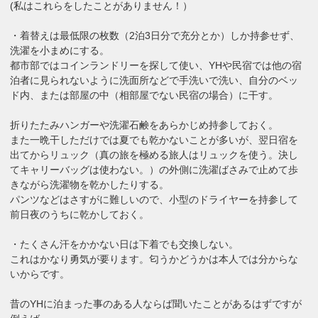
(私はこれらをしたことがありません！）
・着替えは最低限の枚数（2泊3日分で充分とか）しか持参せず、
洗濯を小まめにする。
都市部ではコインランドリーを探して使い、YHや民宿では他の宿
泊者に見られないように洗面所などで手洗いで洗い、自分のベッ
ド内、または部屋の中（相部屋でない民宿の場合）に干す。
折りたたみハンガーや洗濯石鹸をあらかじめ持参しておく。
また一晩干しただけでは夏でも乾かないことが多いが、翌日宿を
出てからリュック（真の旅を極める旅人はリュックを使う。決し
てキャリーバッグは使わない。）の外側に洗濯ばさみで止めて歩
きながら洗濯物を乾かしたりする。
パンツなどはさすがに難しいので、小型のドライヤーを持参して
前日夜のうちに乾かしておく。
・たくさん汗をかかない日は下着でも交換しない。
これはかなり勇気が要ります。匂うかどうかは本人では分からな
いからです。
昔のYHに泊まった事のある人ならば聞いたことがあるはずですが