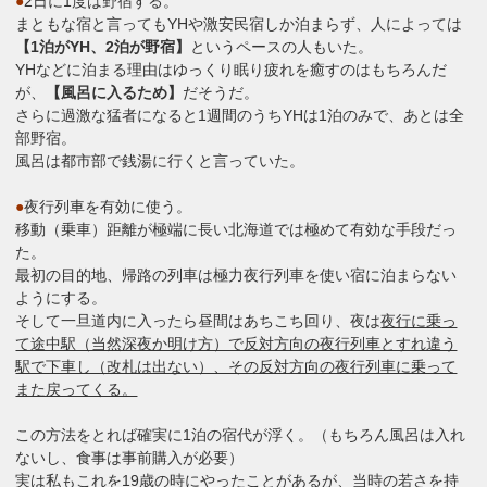
●
2日に1度は野宿する。
まともな宿と言ってもYHや激安民宿しか泊まらず、人によっては
【1泊がYH、2泊が野宿】
というペースの人もいた。
YHなどに泊まる理由はゆっくり眠り疲れを癒すのはもちろんだ
が、
【風呂に入るため】
だそうだ。
さらに過激な猛者になると1週間のうちYHは1泊のみで、あとは全
部野宿。
風呂は都市部で銭湯に行くと言っていた。
●
夜行列車を有効に使う。
移動（乗車）距離が極端に長い北海道では極めて有効な手段だっ
た。
最初の目的地、帰路の列車は極力夜行列車を使い宿に泊まらない
ようにする。
そして一旦道内に入ったら昼間はあちこち回り、夜は
夜行に乗っ
て途中駅（当然深夜か明け方）で反対方向の夜行列車とすれ違う
駅で下車し（改札は出ない）、その反対方向の夜行列車に乗って
また戻ってくる。
この方法をとれば確実に1泊の宿代が浮く。（もちろん風呂は入れ
ないし、食事は事前購入が必要）
実は私もこれを19歳の時にやったことがあるが、当時の若さを持