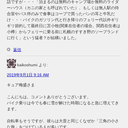
話ですが・・・「泊まるのは無料のキャンプ場か無料のライダ
ーハウス（カニの家とも呼ばれていた）、もしくは無人駅の待
合室やバス停のみで食事はコープで買ったパンの耳と牛乳だ
け・・・バイクのガソリン代と行き帰りのフェリー代以外ギリ
ギリ節約して最終日に苫小牧(関東在住者の場合。関西在住者は
小樽）からフェリーに乗る前に札幌のすすき野のソープランド
に行く」という猛者？が結構いました。
返信
kaikoshumi
より:
2019年9月1日 9:16 AM
キュア梅盛さま
こんにちは。コメントありがとうございます。
バイク乗りは今でも春に雪が解けた時期になると急に増えてき
ます。
自転車もそうですが、彼らは大昔と同じくなぜか「三角の小さ
な旗」をつけている人が多いです。