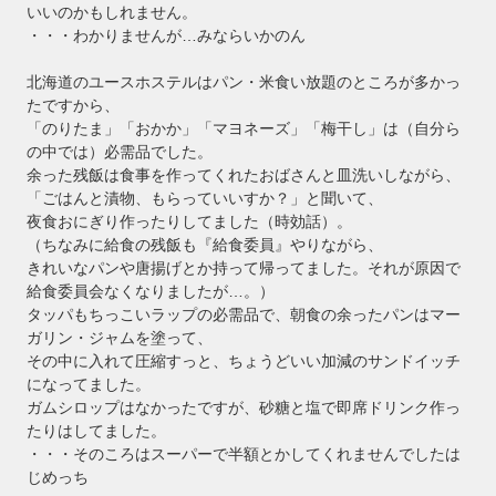
いいのかもしれません。
・・・わかりませんが…みならいかのん
北海道のユースホステルはパン・米食い放題のところが多かっ
たですから、
「のりたま」「おかか」「マヨネーズ」「梅干し」は（自分ら
の中では）必需品でした。
余った残飯は食事を作ってくれたおばさんと皿洗いしながら、
「ごはんと漬物、もらっていいすか？」と聞いて、
夜食おにぎり作ったりしてました（時効話）。
（ちなみに給食の残飯も『給食委員』やりながら、
きれいなパンや唐揚げとか持って帰ってました。それが原因で
給食委員会なくなりましたが…。）
タッパもちっこいラップの必需品で、朝食の余ったパンはマー
ガリン・ジャムを塗って、
その中に入れて圧縮すっと、ちょうどいい加減のサンドイッチ
になってました。
ガムシロップはなかったですが、砂糖と塩で即席ドリンク作っ
たりはしてました。
・・・そのころはスーパーで半額とかしてくれませんでしたは
じめっち