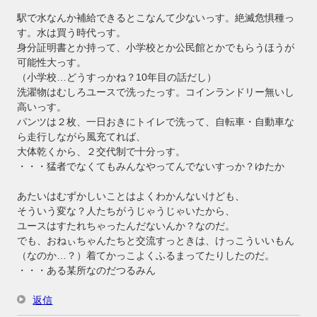
駅で水なんか補給できるとこなんて少ないっす。絶滅危惧種っ
す。水は買う時代っす。
身分証明書とか持って、小学校とか公民館とかでもらうほうが
可能性大っす。
（小学校…どうすっかね？10年目の話だし）
洗濯物はむしろユースで洗ったっす。コインランドリー無いし
高いっす。
パンツは２枚、一日おきにトイレで洗って、自転車・自動車な
ら走行しながら風充てれば、
大体乾くから、２交代制で十分っす。
・・・猛者でなくてもみんなやってんでないすっか？ゆたか
あたいはむずかしいことはよくわかんないけども、
そういう変な？人たちがうじゃうじゃいたから、
ユースはすたれちゃったんだないんか？なのだ。
でも、おねぃちゃんたちと交流すっときは、けっこういいもん
（なのか…？）着てかっこよくふるまってたりしたのだ。
・・・ある某所なのだつるみん
返信