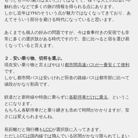
もっともYHの魅力は安いだけではなくて、様々な人との出会いや
触れ合いなどで多くの旅の情報を得られる点にあります。
しかし近年はYHのそういう点が魅力ではなくなってきており、あ
えてそういう部分を避ける時代になっていると思います。
あくまでも個人の好みの問題ですが、今は食事付きの安宿でも非
常に多くの選択肢がある時代ですので、昔に比べると宿を選び易
くなっていると言えます。
２．安い乗り物、切符を選ぶ。
現在安い乗り物と言えばやはり
都市間高速バスが一番安くて便利
です。
しかし都市間バスは安いけれど田舎の路線バスは都市部に比べて
値段がかなり割高です。
鉄道だと新幹線や特急に乗らずに
各駅停車だけに乗る
、というこ
とになります。
もちろん各駅停車だと乗り継ぎも含めて時間がかかりますが、安
さには変えられませんね。
長距離だと飛行機も
LCC
が選択肢に入ってきます。
ただしLCCは国内線では飛んでいる区間がかなり限られてしまい