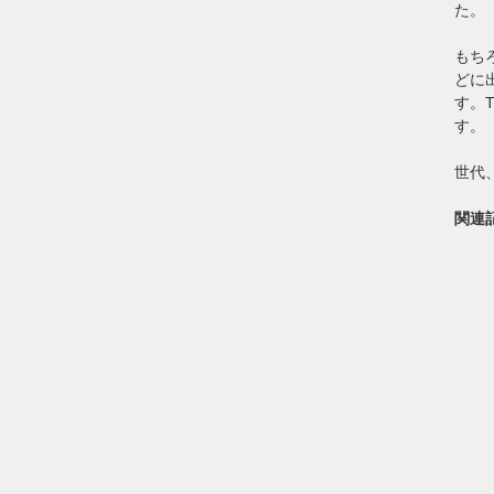
た。
もち
どに
す。
す。
世代
関連