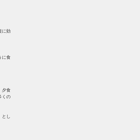
復に効
うに食
、夕食
多くの
」とし