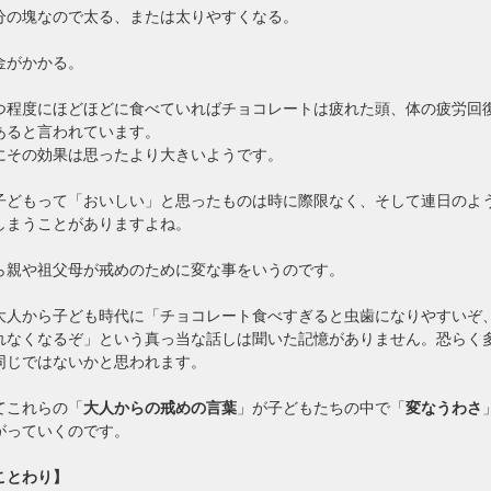
分の塊なので太る、または太りやすくなる。
金がかかる。
つ程度にほどほどに食べていればチョコレートは疲れた頭、体の疲労回
あると言われています。
にその効果は思ったより大きいようです。
子どもって「おいしい」と思ったものは時に際限なく、そして連日のよ
しまうことがありますよね。
ら親や祖父母が戒めのために変な事をいうのです。
大人から子ども時代に「チョコレート食べすぎると虫歯になりやすいぞ
れなくなるぞ」という真っ当な話しは聞いた記憶がありません。恐らく
同じではないかと思われます。
てこれらの「
大人からの戒めの言葉
」が子どもたちの中で「
変なうわさ
がっていくのです。
ことわり】