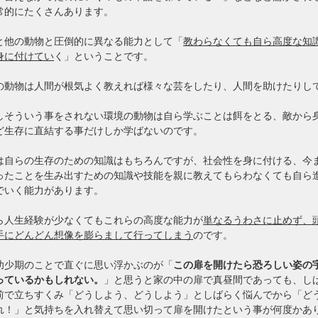
常的にたくさんあります。
と他の動物と圧倒的に異なる能力として「
教わらなくても自ら高度な知
身に付けてい
く」ということです。
の動物は人間が根気よく教えれば様々な芸をしたり、人間を助けたりし
。
しそういう事をされない環境の動物は自ら学ぶことは餌をとる、敵から
ど生存に直結する事だけしか学ばないのです。
は自らの生存のための知識はもちろんですが、社会性を身に付ける、今
ったことを生み出すための知識や技能を親に教えてもらわなくても自ら
でいく能力があります。
ら人生経験が少なくてもこれらの高度な能力が
単なるうわさに止めず、
手にどんどん想像を膨らまして行ってしまう
のです。
幼少期のことで直ぐに思い浮かぶのが「
この扉を開けたら恐ろしい姿の
っているかもしれない。
」と思うと家の中の扉で真昼間であっても、し
前で立ちすくみ「どうしよう、どうしよう」としばらく悩んでから「ど
れ！」と気持ちを入れ替えて思い切って扉を開けたという事が何度かあ