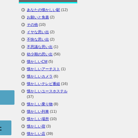
あなたの懐かしい駅
(12)
お願いと免責
(2)
その他
(10)
イヤな思い出
(2)
不快な思い出
(2)
不思議な思い出
(1)
幼少期の思い出
(56)
懐かしいCM
(5)
懐かしいアーチスト
(1)
懐かしいカメラ
(6)
懐かしいテレビ番組
(16)
懐かしいユースホステル
(37)
懐かしい乗り物
(8)
懐かしい列車
(11)
懐かしい場所
(10)
懐かしい宿
(3)
た
懐かしい店
(39)