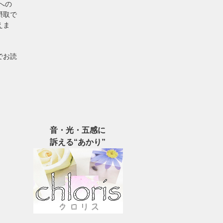
への
摂取で
えま
でお読
音・光・五感に
訴える“あかり”