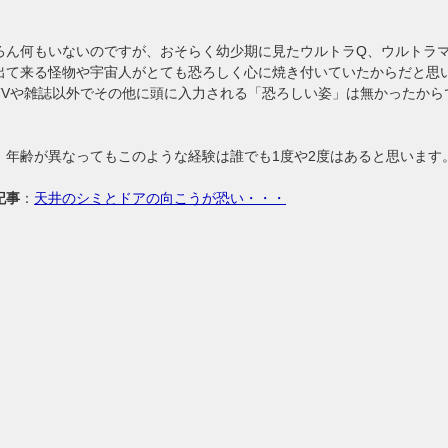
ろん何もいないのですが、おそらく幼少期に見たウルトラQ、ウルトラ
出て来る怪物や宇宙人がとても恐ろしく心に焼き付いていたからだと思
TVや雑誌以外でその他に頭に入力される「恐ろしい姿」は無かったから
、年齢が異なってもこのような経験は誰でも1度や2度はあると思います
記事
：
天井のシミとドアの向こうが恐い・・・