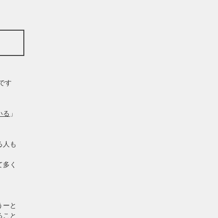
です
いる
」
る人も
て多く
うーと
ること