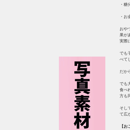
・糖
・お
おや
果が
実際
でも
べて
だか
でも
食べ
方も
そし
て広
【お