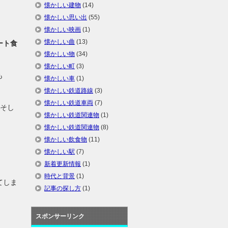
懐かしい建物
(14)
懐かしい思い出
(55)
懐かしい映画
(1)
懐かしい曲
(13)
ート食
懐かしい物
(34)
懐かしい町
(3)
も
懐かしい車
(1)
懐かしい鉄道路線
(3)
懐かしい鉄道車両
(7)
、そし
懐かしい鉄道関連物
(1)
懐かしい鉄道関連物
(8)
懐かしい飲食物
(11)
懐かしい駅
(7)
新着更新情報
(1)
時代と背景
(1)
てしま
記事の探し方
(1)
スポンサーリンク