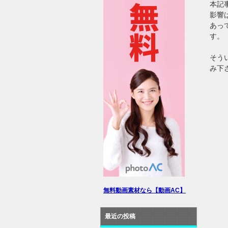
本記
影響
あっ
す。
そう
み下
無料動画素材なら【動画AC】
最近の投稿