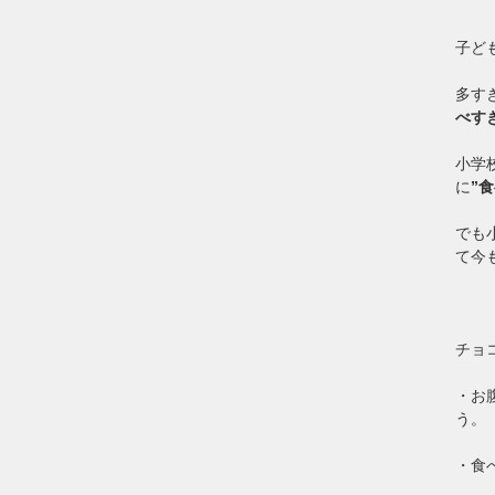
子ど
多す
べす
小学
に
”
でも
て今
チョ
・お
う。
・食