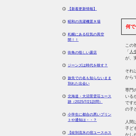
【新着更新情報】
昭和の洗濯機置き場
何で
札幌にある狂気の異空
間！！
この
「
人
街角の怪しい露店
が、
ジーンズは時代を映す？
それ
から
旅先での名も知らないまま
別れた出会い
専門
いる
北海道・大沼景雲荘ユース
跡（2025/7/21訪問）
です
の子
小学生に都合の悪いプリン
トや通知は・・？
人間
子ど
【紋別流氷の宿ユースホス
かし