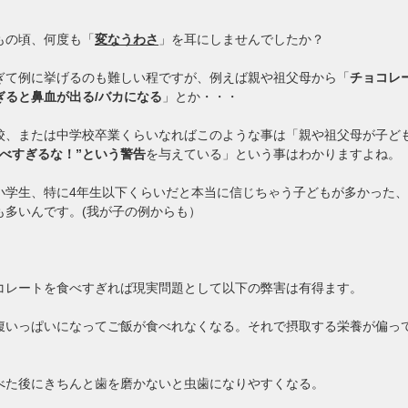
もの頃、何度も「
変なうわさ
」を耳にしませんでしたか？
ぎて例に挙げるのも難しい程ですが、例えば親や祖父母から「
チョコレ
ぎると鼻血が出る/バカになる
」とか・・・
校、または中学校卒業くらいなればこのような事は「親や祖父母が子ど
食べすぎるな！”という警告
を与えている」という事はわかりますよね。
小学生、特に4年生以下くらいだと本当に信じちゃう子どもが多かった
も多いんです。(我が子の例からも）
コレートを食べすぎれば現実問題として以下の弊害は有得ます。
腹いっぱいになってご飯が食べれなくなる。それで摂取する栄養が偏っ
べた後にきちんと歯を磨かないと虫歯になりやすくなる。