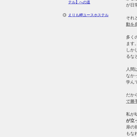
テル】への道
が日
えりも岬ユースホステル
それ
動を
多く
ます
しか
るな
人間
なか
学ん
だか
で勝
私が
が立
扉の
もな