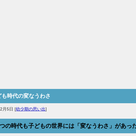
ども時代の変なうわさ
年2月5日
[
幼少期の思い出
]
つの時代も子どもの世界には「変なうわさ」があっ