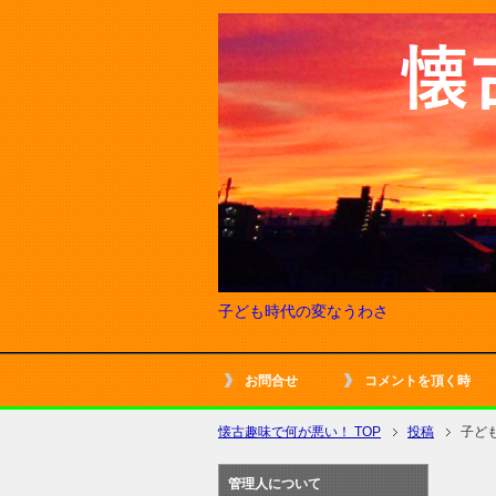
子ども時代の変なうわさ
お問合せ
コメントを頂く時
懐古趣味で何が悪い！ TOP
投稿
子ど
管理人について