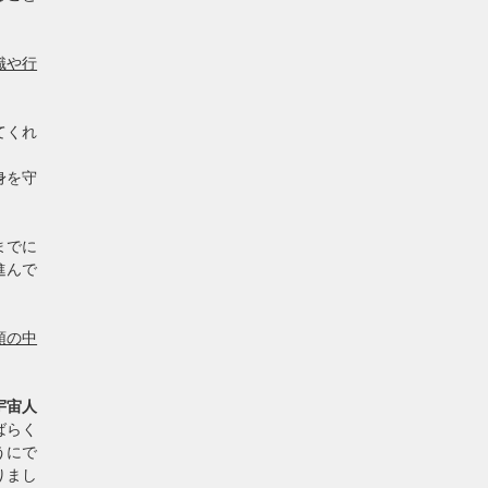
識や行
てくれ
身を守
までに
進んで
頭の中
宇宙人
ばらく
うにで
りまし