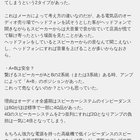
てしまうという2タイプがあった。
これはメーカによって考え方の違いなのだが、ある電気店のオー
ディオ売り場でヘッドフォンを試そうとした客がヘッドフォンで
聞きながらもスピーカーからは大音量で音が出ていて店員が慌て
て駆け寄ったという場面を見たことがあった。
ヘッドフォンをしているとスピーカーからの音なんて聞こえない
し、ヘッドフォンにすれば音量を上げることが多いからなおさ
ら。
・A+Bは安全？
繋げるスピーカーがAとBの2系統（または3系統）ある時、アンプ
によって「A+B」のポジションがあった。
これって危なくないのか？といつも思っていた。
理由はオーディオ全盛期はスピーカーシステムのインピーダンス
は8Ωがほぼ標準で一部に4Ω品があった。
4Ωのスピーカーシステムを2つ並列にすれば2Ωとなりアンプの負
担は一気に4倍となってしまう。
もちろん強力な電源を持った高級機で低インピーダンスのスピー