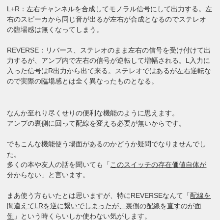
L+R：左右チャンネルを合成してモノラル信号にして出力する。左
右のスピーカから同じ音が出るが左右が合成となるのでステレオ
の臨場感は無くなってしまう。
REVERSE：リバース、ステレオのまま左右の信号を受け付けて出
力するが、アンプ内で左右の信号が逆転して増幅される。L入力に
入った信号はR出力から出て来る。ステレオではあるが左右逆転な
ので実際の臨場感とは全く異なったものとなる。
なんか至れり尽くせりの便利な機能のように思えます。
アンプの裏側に回って配線を変える必要が無いからです。
でもこんな機能使う場面があるのかどうか疑問でなりませんでし
た。
多くの本や友人の話を聞いても「
このスイッチの存在価値自体が
分からない
」と言います。
まあ使う方もいたとは思いますが、特にREVERSEなんて「
配線を
間違えてLRを逆に繋いでしまったが、裏側の配線を直すのが面
倒
」という時くらいしか使わない気がします。