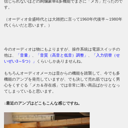
信じられないほどの絢爛豪華&多機能でまさに「メカ」だったので
す。
（オーディオ全盛時代とは大雑把に言って1960年代後半～1980年
代くらいだと思います。）
今のオーディオは物にもよりますが、操作系統は電源スイッチの
他は、
「音量」
、
「音質（高音と低音）調整」
、
「入力切替（せ
いぜい3～5つ）」
くらいしかありませんね。
もちろんオーディオメーカは昔からの機能を踏襲して、今でも多
機能のアンプを発売していますが、でも決して売れ筋ではなく男
心をくすぐる「メカ＆存在感」では非常に薄い商品ばかりとなっ
てしまっていると思います。
↓最近のアンプはどこもこんな感じですね。