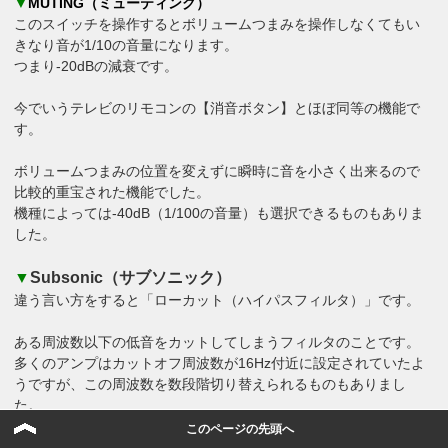
▼
MUTING（ミューティング）
このスイッチを操作するとボリュームつまみを操作しなくてもい
きなり音が1/10の音量になります。
つまり-20dBの減衰です。
今でいうテレビのリモコンの【消音ボタン】とほぼ同等の機能で
す。
ボリュームつまみの位置を変えずに瞬時に音を小さく出来るので
比較的重宝された機能でした。
機種によっては-40dB（1/100の音量）も選択できるものもありま
した。
▼
Subsonic（サブソニック）
違う言い方をすると「ローカット（ハイパスフィルタ）」です。
ある周波数以下の低音をカットしてしまうフィルタのことです。
多くのアンプはカットオフ周波数が16Hz付近に設定されていたよ
うですが、この周波数を数段階切り替えられるものもありまし
た。
このページの先頭へ