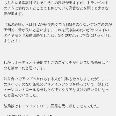
もちろん通常設計でもそこそこの性能が出ますが、トランペット
のように切れ良くどこまでも伸びていく高音などを聞くと大きな
差が出ます。
（私の経験からはTHDが多少悪くてもTIM歪の少ないアンプの方が
圧倒的に音が良いと思います。これを突き詰めたのがサンスイの
ダイヤモンド差動回路でしたね。SR=200V/usは本当にびっくりし
ました！）
しかしオーディオ全盛期でもこのスイッチが付いている機種は半
分も無かったと思います。
知り合いでアンプの自作もする人が（私も散々しましたが）、こ
のスイッチのない某社のプリメインアンプを持っていて、試しに
トーンコントロールを外したら凄くクリアな抜けの良い音になっ
たと喜んでいました。
結局彼はトーンコントロール回路を元に戻しませんでした。