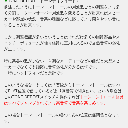
▼
TONE DEFEAT（トーンディフイート）
前述したようにトーンコントロールの周波数ごとの調整をより多
く分割し、ターンオーバー周波数を変えることが出来ればスピー
カーや部屋の状況、音楽の種類などに応じてより聞きやすい音に
することが出来ます。
しかし調整機能が多いということはそれだけ多くの回路部品やス
イッチ、ボリュームが信号経路に直列に入るので当然音質の劣化
が生じます。
特に楽器の数が少ない、単調なメロディーなどの曲だと大型スピ
ーカーでなくても躊躇に音質劣化が分かるはずです。
（特にヘッドフォンだと余計です）
このような場合、もしくは「普段からトーンコントロールはすべ
てFLAT位置で使っているがより高音質で聞きたい」という場合は
このTONE DEFEATスイッチを操作すれば
トーンコントロール回路
はすべてジャンプされてより高音質で音楽を楽しめます。
この場合
トーンコントロールの各つまみの位置は無関係
となりま
す。