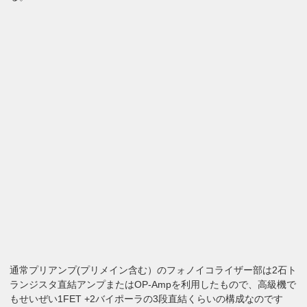
通常プリアンプ(プリメイン含む）のフォノイコライザー部は2石ト
ランジスタ直結アンプまたはOP-Ampを利用したもので、高級機で
もせいぜい1FET +2バイポーラの3段直結くらいの構成なのです