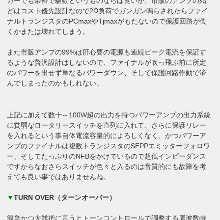
カーでも余裕で駆動というものならば良いが、市販のアンプの殆
どはコスト優先設計なので2Ω負荷でガンガン鳴らされたらファイ
ナルトランジスタのPCmaxやTjmaxがもたないので保護回路が働
くかまたは壊れてしまう。
また市販アンプの99%は肝心要の電源も連続ピーク電流を保証す
るような贅沢設計はしないので、ファイナルが吹っ飛ぶ前に所定
のパワーを出せず単なるパワーダウン、そして保護回路作動で済
んでしまったのかもしれない。
上記に加えて数十～100W超の出力を持つパワーアンプの出力系統
に貧弱なロータリースイッチを直列に入れて、さらに保護リレー
を入れるという事自体電流容量的によろしくなく、かつパワーア
ンプのファイナルは複数トランジスタのSEPPエミッターフォロワ
ー、そしてたっぷりのNFBをかけているので超低インピーダンス
ですからなおさらスイッチが色々と入るのは音質的にも故障を考
えても良い事ではありませんね。
▼
TURN OVER（ターンオーバー）
簡単かつ大雑把に言うとトーンコントロールで調整する周波数特