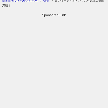
懐古趣味で何が悪い！ TOP
投稿
昔のオーディオアンプは不思議な機能
満載！
Sponsored Link