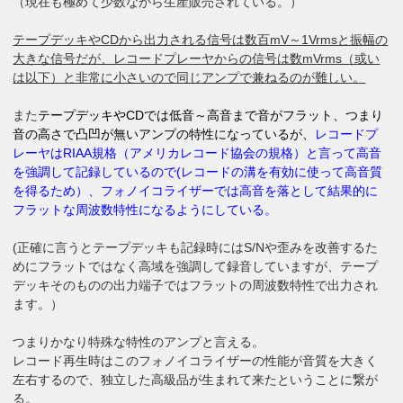
（現在も極めて少数ながら生産販売されている。）
テープデッキやCDから出力される信号は数百mV～1Vrmsと振幅の
大きな信号だが、レコードプレーヤからの信号は数mVrms（或い
は以下）と非常に小さいので同じアンプで兼ねるのが難しい。
また
テープデッキやCDでは低音～高音まで音がフラット、つまり
音の高さで凸凹が無いアンプの特性になっているが、
レコードプ
レーヤはRIAA規格（アメリカレコード協会の規格）と言って高音
を強調して記録しているので(レコードの溝を有効に使って高音質
を得るため）、フォノイコライザーでは高音を落として結果的に
フラットな周波数特性になるようにしている。
(正確に言うとテープデッキも記録時にはS/Nや歪みを改善するた
めにフラットではなく高域を強調して録音していますが、テープ
デッキそのものの出力端子ではフラットの周波数特性で出力され
ます。）
つまりかなり特殊な特性のアンプと言える。
レコード再生時はこのフォノイコライザーの性能が音質を大きく
左右するので、独立した高級品が生まれて来たということに繋が
る。