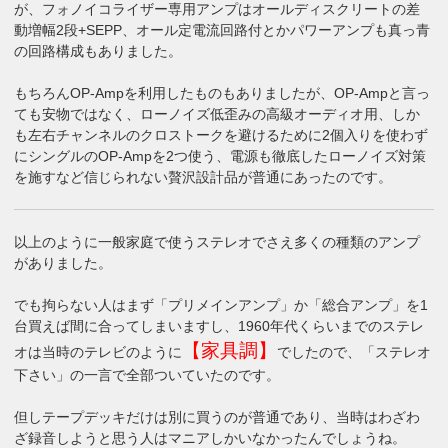
が、フォノイコライザー専用アンプはオールディスクリートの差
動増幅2段+SEPP、オール定電流回路付とかパワーアンプも真っ青
の回路構成もありました。
もちろんOP-Ampを利用したものもありましたが、OP-Ampと言っ
ても安物ではなく、ローノイズ低歪みの高級オーディオ用、しか
も左右チャンネルのクロストークを避けるために2個入りを使わず
にシングルのOP-Ampを2つ使う、電源も徹底したローノイズ対策
を施すなど信じられない贅沢設計品が普通にあったのです。
以上のように一般家庭で使うステレオでさえ多くの種類のアンプ
がありました。
でも拘らない人はまず「プリメインアンプ」か「総合アンプ」を1
台買えば間に合ってしまいますし、1960年代くらいまでのステレ
【家具調】
オは当時のテレビのように
でしたので、「ステレオ
下さい」の一言で全部ついていたのです。
但しテープデッキだけは別に買うのが普通であり、当時はわざわ
ざ録音しようと思う人はマニアしかいなかったんでしょうね。