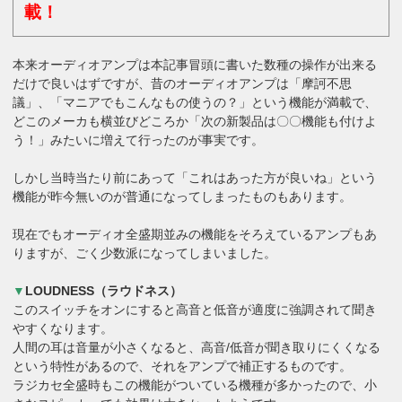
載！
本来オーディオアンプは本記事冒頭に書いた数種の操作が出来る
だけで良いはずですが、昔のオーディオアンプは「摩訶不思
議」、「マニアでもこんなもの使うの？」という機能が満載で、
どこのメーカも横並びどころか「次の新製品は〇〇機能も付けよ
う！」みたいに増えて行ったのが事実です。
しかし当時当たり前にあって「これはあった方が良いね」という
機能が昨今無いのが普通になってしまったものもあります。
現在でもオーディオ全盛期並みの機能をそろえているアンプもあ
りますが、ごく少数派になってしまいました。
▼
LOUDNESS（ラウドネス）
このスイッチをオンにすると高音と低音が適度に強調されて聞き
やすくなります。
人間の耳は音量が小さくなると、高音/低音が聞き取りにくくなる
という特性があるので、それをアンプで補正するものです。
ラジカセ全盛時もこの機能がついている機種が多かったので、小