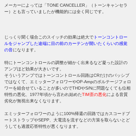
メーカーによっては「TONE CANCELLER」（トーンキャンセラ
ー）とも言っていましたが機能的には全く同じです。
じっくり聞く場合このスイッチの効果は絶大で
トーンコントロー
ルをジャンプした途端に目の前のカーテンが開いたくらいの感覚
の音
になります。
特にトーンコントロールの調整が細かく出来るなど凝った設計の
アンプほど効果が大きいです。
そういうアンプではトーンコントロール回路はCRだけのパッシブ
ではなくて、エミッターフォロワーやOP-Ampのボルテージフォロ
ワーを組合せていることが多いのでTHDやS/Nに問題なくても位相
特性の悪化、1977年頃から言われ始めた
TIM歪の悪化
による音質
劣化が無視出来なくなります。
エミッターフォロワーのように100%帰還の回路ではカスコードブ
ートストラップやSEPP、大電流を流すなどの方策を取らないとど
うしても過渡応答特性が悪くなります。