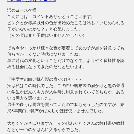
浜のヨースケ様
こんにちは。コメントありがとうございます。
ピンクとか赤黒以外の色が出始めたころは私も「いじめられる
子がいないのかな？」と心配しました。
（その頃はまだ子供はいませんでしたが）
でも今やすっかり様々な色が定着して女の子が黒を背負っても
何らおかしくない時代になりましたね。
単に時代の変化ということだけでなくて、ようやく多様性を認
める社会になってきたのだなと思います。
「中学生の白い帆布製の肩かけ鞄・・・」
実は私はこの時代でした。この白い帆布製の肩かけと黒の普通
の学生かばんの両方が入学時に用意されていてどちらか、ある
いは両方を選べました。
男子の多くは両方を買っていたので私もそうしたのですが、結
局3年間白い帆布かばんしかほぼ使いませんでした。
大きくてかさばりますが、その代わりたくさんの教科書や教材
などが一つのかばんに入るからでした。