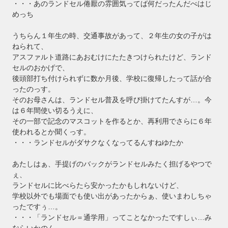
・・・あのランドセル倦厭の雰囲気ってば何だったんだべはじ
めっち
うちらん１年生の時、交通事故があって、２年生の女の子がは
ねられて、
アスファルト道路にあおむけにたたきつけられたけど、ランド
セルのおかげで、
後頭部打ち付けられずに数か月後、学校に復帰したって話が合
ったのっす。
そのお母さんは、ランドセル普及を呼び掛けてたんすが…。今
は６年間使い切るうえに、
その一部で記念のマスコットを作るとか、再利用でさらに６年
使われるとか聞くっす。
・・・ランドセルがダサクなくなってるんすねゆたか
あたしはぁ、手提げのバックがランドセルみたく担げるやつで
ぇ、
ランドセルに比べらたら安かったかもしれないけど、
学校以外でも場面でも使い出があったからぁ、使いまわしちゃ
ったですぅ…。
・・・「ランドセル＝通学用」ってことなかったですしぃ…み
ならいかのん