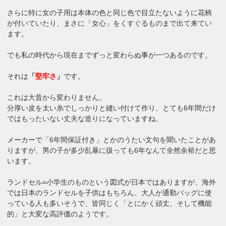
さらに特に女の子用は本体の色と同じ色で目立たないように花柄
が付いていたり、まさに「女心」をくすぐるものまで出て来てい
ます。
でも私の時代から現在までずっと変わらぬ事が一つあるのです。
それは
「
堅牢さ
」
です。
これは大昔から変わりません。
分厚い皮を太い糸でしっかりと縫い付けて作り、とても6年間だけ
ではもったいない丈夫な造りになっていますね。
メーカーで「6年間保証付き」とかのうたい文句を聞いたことがあ
りますが、男の子が多少乱暴に扱っても6年なんて全然余裕だと思
います。
ランドセル=小学生のものという図式が日本ではありますが、海外
では日本のランドセルを子供はもちろん、大人が通勤バッグに使
っている人も多いそうで、皆同じく「とにかく頑丈、そして機能
的」と大変な高評価のようです。