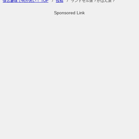
懐古趣味で何が悪い！ TOP
投稿
ランドセル派？かばん派？
Sponsored Link