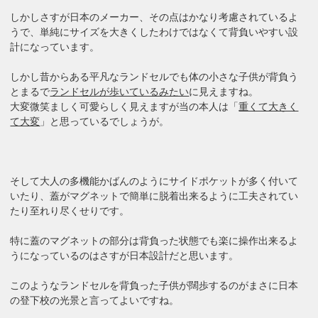
しかしさすが日本のメーカー、その点はかなり考慮されているよ
うで、単純にサイズを大きくしたわけではなくて背負いやすい設
計になっています。
しかし昔からある平凡なランドセルでも体の小さな子供が背負う
とまるで
ランドセルが歩いているみたい
に見えますね。
大変微笑ましく可愛らしく見えますが当の本人は「
重くて大きく
て大変
」と思っているでしょうが。
そして大人の多機能かばんのようにサイドポケットが多く付いて
いたり、蓋がマグネットで簡単に脱着出来るように工夫されてい
たり至れり尽くせりです。
特に蓋のマグネットの部分は背負った状態でも楽に操作出来るよ
うになっているのはさすが日本設計だと思います。
このようなランドセルを背負った子供が闊歩するのがまさに日本
の登下校の光景と言ってよいですね。