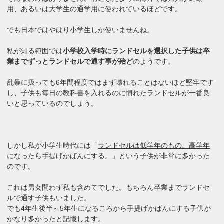
用、あるいは大学生の通学用に使われているほどです。
でも日本ではやはり小学生しか使いませんね。
私が知る範囲では
小学校入学時にランドセルを選択した子供は卒
業までずっとランドセルで通す事が殆ど
のようです。
乱暴に扱っても6年間程度ではまず壊れることはないほど堅牢です
し、子供も毎日の教科書を入れるのに慣れたランドセルが一番良
いと思っているのでしょう。
しかし私が小学生時代には「
ランドセルは低学年のもの。高学年
になったら手提げかばんにする。
」という子供が非常に多かった
のです。
これは男女問わず私も含めてでした。もちろん卒業までランドセ
ルで通す子供もいました。
でも4年生後半～5年生になるころから手提げかばんにする子供が
かなり多かったと記憶します。