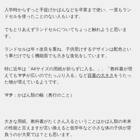
入学時からずっと手提げかばんなどを卒業まで使い、一度もラン
ドセルを使ったことのない人もいます。
でもとりあえずランドセルについてちょっと触れようと思いま
す。
ランドセルは年々改良を重ね、子供受けするデザインは配色とい
う事だけでなく機能面でも大きな進化をしています。
特に近年は「A4サイズの用紙が折らずに入る。」、「教科書が増
えても
マチ
が広いのでたっぷり入る」など
容量の大きさ
をうたっ
た物が増えているようです。
マチ
：かばん類の幅（奥行のこと）
大きな用紙、教科書がたくさん入るということはかばん類の本来
の性能と言えますが言い換えると低学年など小さな体の子供が背
負うのが大変では？とも思います。