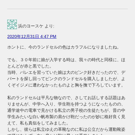
浜のヨースケ
より:
2020年12月31日 4:47 PM
ホントに、今のランドセルの色はカラフルになりましたね。
でも、３０年前に娘が入学する時は、我々の時代と同様に、ほ
とんどが赤と黒でした。
当時、バレエを習っていた娘は大のピンク好きだったので、デ
パートを探し回ってピンクのランドセルを購入しましたが、よ
くぞイジメに遭わなかったものよと胸を撫で下ろしています。
私のランドセルは平凡な物なので、さしてお話しする話題はあ
りませんが、中学へ入り、学生鞄を持つようになったものの、
通学途中の電車で見かける私立の男子校の生徒たちが、昔の中
学生みたいな白い帆布製の肩かけ鞄だったのが妙に格好良く見
えて、私も真似をしてみました。
しかし、彼らは私立ゆえの革靴なのに私は公立だから運動靴姿