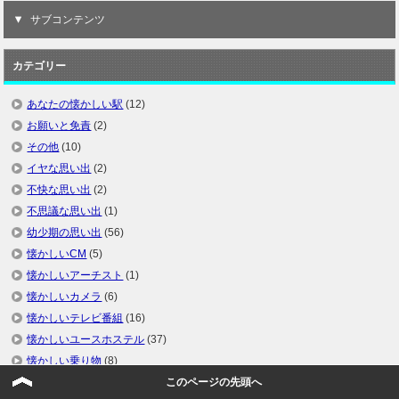
サブコンテンツ
カテゴリー
あなたの懐かしい駅
(12)
お願いと免責
(2)
その他
(10)
イヤな思い出
(2)
不快な思い出
(2)
不思議な思い出
(1)
幼少期の思い出
(56)
懐かしいCM
(5)
懐かしいアーチスト
(1)
懐かしいカメラ
(6)
懐かしいテレビ番組
(16)
懐かしいユースホステル
(37)
懐かしい乗り物
(8)
懐かしい列車
(11)
このページの先頭へ