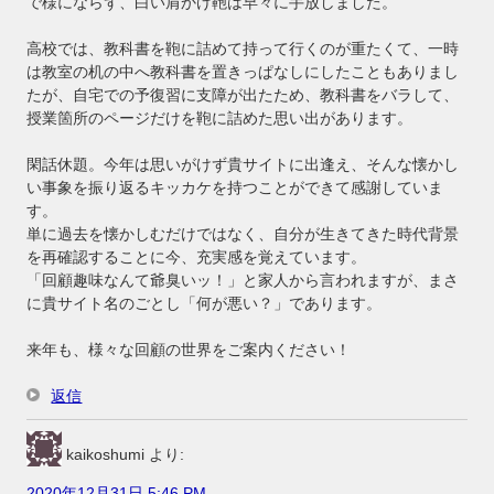
で様にならず、白い肩かけ鞄は早々に手放しました。
高校では、教科書を鞄に詰めて持って行くのが重たくて、一時
は教室の机の中へ教科書を置きっぱなしにしたこともありまし
たが、自宅での予復習に支障が出たため、教科書をバラして、
授業箇所のページだけを鞄に詰めた思い出があります。
閑話休題。今年は思いがけず貴サイトに出逢え、そんな懐かし
い事象を振り返るキッカケを持つことができて感謝していま
す。
単に過去を懐かしむだけではなく、自分が生きてきた時代背景
を再確認することに今、充実感を覚えています。
「回顧趣味なんて爺臭いッ！」と家人から言われますが、まさ
に貴サイト名のごとし「何が悪い？」であります。
来年も、様々な回顧の世界をご案内ください！
返信
kaikoshumi
より:
2020年12月31日 5:46 PM