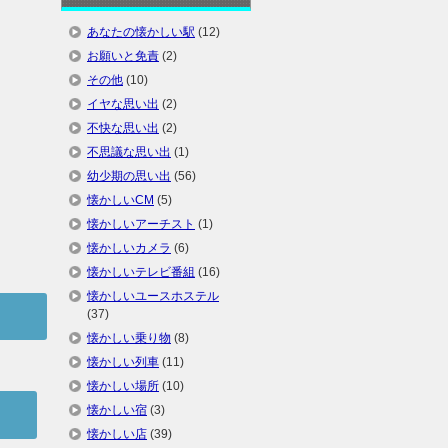
あなたの懐かしい駅
(12)
お願いと免責
(2)
その他
(10)
イヤな思い出
(2)
不快な思い出
(2)
不思議な思い出
(1)
幼少期の思い出
(56)
懐かしいCM
(5)
懐かしいアーチスト
(1)
懐かしいカメラ
(6)
懐かしいテレビ番組
(16)
懐かしいユースホステル
(37)
懐かしい乗り物
(8)
懐かしい列車
(11)
懐かしい場所
(10)
懐かしい宿
(3)
懐かしい店
(39)