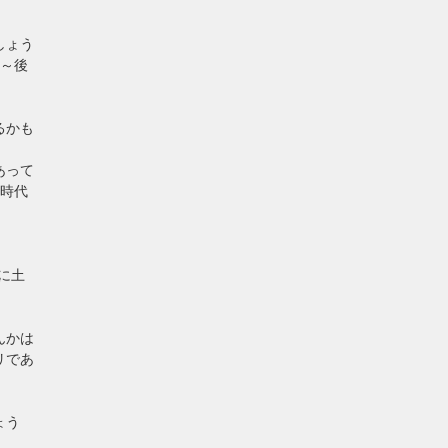
しょう
時～後
るかも
あって
た時代
に土
んかは
リであ
ょう