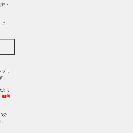
を注い
した
ンプラ
す。
代より
「
如何
3分
し