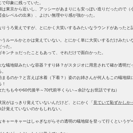
じで印象に残っていた。
湖は東京から近いし、アッシーがあまりにも安っぽい造りだったので（
芸会レベルの出来）、よけい無理やり感が強かった。
なりうろ覚えですが、とにかく大笑いするみたいなラウンドがあったと
いうルールかとかは覚えていない。とにかく単に大笑いするだけみたい
だった。
ガキンチョだったこともあって、それだけで面白かった。
大な蟻地獄みたいな容器？すり鉢？がスタジオに用意されて確か透明だ
る。
始まるのか？と言えば水着（下着？）姿のお姉さんが何人もこの蟻地獄
る！
女たちも今や60代後半～70代前半くらい→余計なお世話ですね）
状況がはっきり覚えていないんだけど、とにかく「
見ていて恥ずかしか
余計覚えていないのかもしれない。
なキャーキャーはしゃぎながらその透明の蟻地獄を登って行くというゲ
。