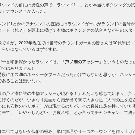
ラウンドの前には男性の声で「ラウンド1！」とか本当のボクシングの
なアナウンス？が入った。
ウンド1とかのアナウンスの直後にはラウンドガールがラウンドの番号
カード（札？）を頭上に掲げて本物のボクシングの試合さながらのスタ
。
談ですが、2023年現在では当時のラウンドガールの皆さんは60代半ば～
くらいになっているはずですね。）
が一番印象深かったラウンドは、「
芦ノ湖のアッシー
」というものだっ
〇ではありません）
特段にネス湖のネッシーがブームだったわけでもないと思うが、ネッシ
であることは疑いない。
根の芦ノ湖に謎の生物アッシーが現れる！」みたいな感じで始まり、芦
に行くのだが、いきなり湖面から泡が出て来て大きな足（人間の足を逆
かにも安物のハリボテ）が出現するのだが、その直後に足を持っていた
て来て、「いや～しんどい、お疲れ様」とか言ってチャンチャン、で終
。
はエ〇ではないが低俗の極み、単に無理やり一つのラウンドを作り上げ