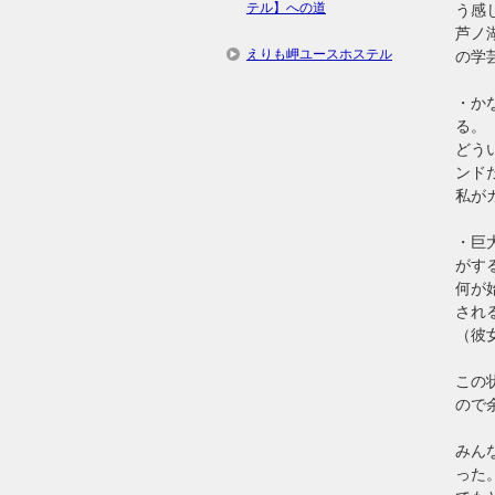
テル】への道
う感
芦ノ
えりも岬ユースホステル
の学
・か
る。
どう
ンド
私が
・巨
がす
何が
され
（彼
この
ので
みん
った