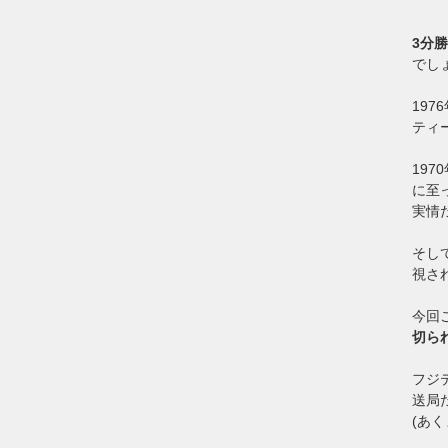
3分
でし
19
ティ
19
に至
実情
そし
視さ
今回
切ら
フジ
送局
(あ