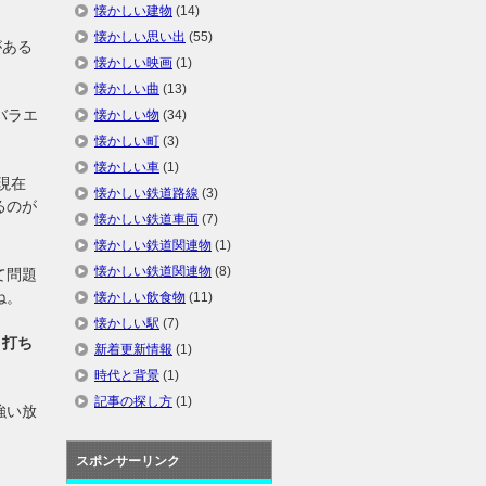
懐かしい建物
(14)
懐かしい思い出
(55)
がある
懐かしい映画
(1)
懐かしい曲
(13)
バラエ
懐かしい物
(34)
懐かしい町
(3)
懐かしい車
(1)
現在
懐かしい鉄道路線
(3)
るのが
懐かしい鉄道車両
(7)
懐かしい鉄道関連物
(1)
懐かしい鉄道関連物
(8)
て問題
ね。
懐かしい飲食物
(11)
懐かしい駅
(7)
と打ち
新着更新情報
(1)
時代と背景
(1)
記事の探し方
(1)
強い放
スポンサーリンク