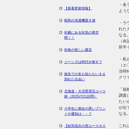
・各
【新着更新情報】
よう
昭和の洗濯機置き場
・ラ
れた
札幌にある狂気の異空
なる
間！！
（余
前半
街角の怪しい露店
・私
ジーンズは時代を映す？
（エ
当時
旅先での名も知らないまま
クリ
別れた出会い
「箱
北海道・大沼景雲荘ユース
調査
跡（2025/7/21訪問）
たい
が出
小学生に都合の悪いプリン
なる
トや通知は・・？
これ
【紋別流氷の宿ユースホス