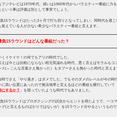
なフジテレビは1970年代、或いは1960年代からバラエティー番組に力
たという事は評価は別として事実でしょう。
勝負15ラウンドはたった3ヶ月で打ち切りとなってしまい、同時代を過ご
も覚えている人が少ない希少なバラエティー番組と言えます。
勝負15ラウンドはどんな番組だった？
かくイケイケ！の何でもアリの時代でした。
言えば今とは比較にならない程元気溢れる時代、悪く言えばモラルもコ
ンス(←こんな言葉さえ無かった）もタブーさえも無かった時代と言えま
当時でさえ「やり過ぎ」はダメでした。でもそのダメのレベルが今の時
かに高い位置にあったので無法地帯と言えるほどの番組も横行していて
俗にするか？
」を競っていたような時代でもありました。
勝負15ラウンドはプロボクシングの試合からヒントを得たようで、一コマ
ャグ(と言えるものばかりではないが）を15ラウンド分やるというもので