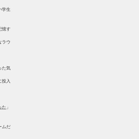
小学生
記憶す
なラウ
った気
に投入
った
」
ームだ