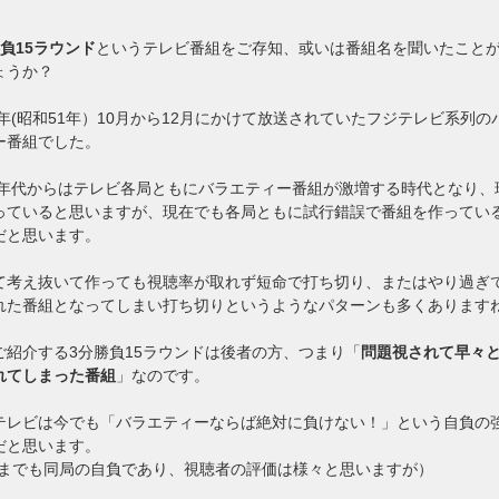
勝負15ラウンド
というテレビ番組をご存知、或いは番組名を聞いたこと
ょうか？
76年(昭和51年）10月から12月にかけて放送されていたフジテレビ系列の
ー番組でした。
70年代からはテレビ各局ともにバラエティー番組が激増する時代となり、
っていると思いますが、現在でも各局ともに試行錯誤で番組を作ってい
だと思います。
て考え抜いて作っても視聴率が取れず短命で打ち切り、またはやり過ぎ
れた番組となってしまい打ち切りというようなパターンも多くあります
ご紹介する3分勝負15ラウンドは後者の方、つまり「
問題視されて早々
れてしまった番組
」なのです。
テレビは今でも「バラエティーならば絶対に負けない！」という自負の
だと思います。
くまでも同局の自負であり、視聴者の評価は様々と思いますが）