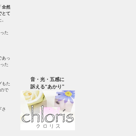
「
全然
でとて
た。
あった
であっ
かった
音・光・五感に
グもた
訴える“あかり”
なので
下さ