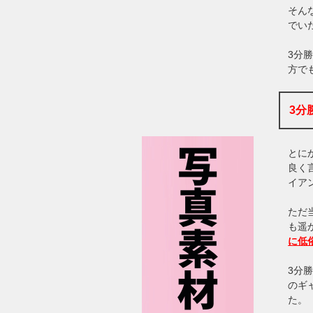
そん
でい
3分
方で
3分
とに
良く
イア
ただ
も遥
に低
3分
のギ
た。