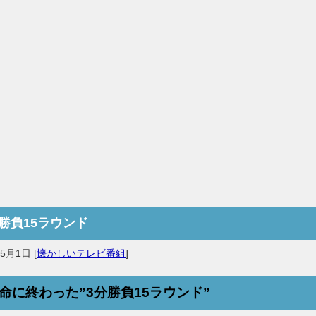
分勝負15ラウンド
年5月1日
[
懐かしいテレビ番組
]
命に終わった”3分勝負15ラウンド”