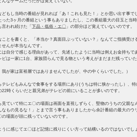
どんなゲームだったかは覚えていない。
などもし当時の番組が見れれば「あ！これも見た！」とか思い出す事で
たった3ヶ月の番組という事もありましたし、この番組最大の目玉と当
も言われ続けた「
下品・低俗・エ〇
」の部分ほど覚えていないのです。
なことを書くと、「本当か？真面目ぶっていない？」なんてご指摘受け
ませんが本当なんです。
には自分で感じる理由があって、先述したように当時は例えお金持ちで
レビは一家に1台、家族団らんで見る物という考えがまだまだ残ってい
。
：我が家は富裕層ではありませんでしたが、中の中くらいでした。）
らテレビもみんなで食事をする場所にあり(うちは特に狭かったし）、特
の22時くらいだと親兄弟がテレビの前にいることが多いのです。
ら見ていて特にエ〇の場面は画面を直視しずらく、堅物のうちの父親な
んなもの見るな！」とまで言う事もありましたから余計番組の最大のウ
〇の場面が頭に残っていないのです。
ように感じてエ〇ほど記憶に残りにくい方って結構いるのではないでし