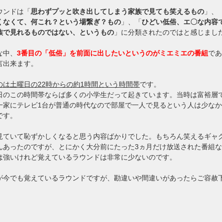
ウンドは「
思わずプッと吹き出してしまう家族で見ても笑えるもの
」、
くなくて、何これ？という場繋ぎ？もの
」、「
ひどい低俗、エ〇な内容
族で見れるものではない、というもの
」に分類されたのではと感じまし
な中、
3番目の「低俗」を前面に出したいというのがミエミエの番組
で
言出来ます。
のは土曜日の22時からの約1時間という時間帯
です。
日のこの時間帯ならば多くの小学生だって起きています。当時は富裕層
一家にテレビ1台が普通の時代なので部屋で一人で見るという人は少な
です。
見ていて恥ずかしくなると思う内容ばかりでした。もちろん笑えるギャ
んあったのですが、とにかく大分前にたった3ヵ月だけ放送された番組
は強いけれど覚えているラウンドは非常に少ないのです。
が今でも覚えているラウンドですが、勘違いや間違いがあったらご容赦