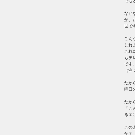
でも
など
が、
世で
こん
しれ
これ
もテ
です
（注
だか
曜日
だか
「こ
るエ
この
か？