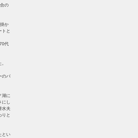
試合の
が掛か
ートと
70代
た。
ーのパ
ノ湖に
さにし
潜水夫
わりと
たとい