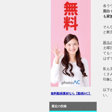
各ラ
面白
も家
そん
と断
困る
土曜
ても
はず
私も
くさ
印象
以下
無料動画素材なら【動画AC】
い。
最近の投稿