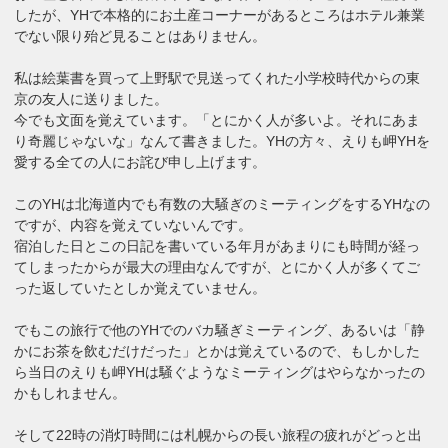
したが、YHで本格的にお土産コーナーがあるところはホテル兼業
でない限り殆ど見ることはありません。
私は絵葉書を買って上野駅で見送ってくれた小学校時代からの東
京の友人に送りました。
今でも文面を覚えています。「とにかく人が多いよ。それにあま
り奇麗じゃないな」なんて書きました。YHの方々、えりも岬YHを
愛する全ての人にお詫び申し上げます。
このYHは北海道内でも有数の大騒ぎのミーティングをするYHなの
ですが、内容を覚えていないんです。
宿泊した日とこの日記を書いている年月があまりにも時間が経っ
てしまったからが最大の理由なんですが、とにかく人が多くてご
った返していたとしか覚えていません。
でもこの旅行で他のYHでのバカ騒ぎミーティング、あるいは「静
かにお茶を飲むだけだった」とかは覚えているので、もしかした
ら当日のえりも岬YHは騒ぐようなミーティングはやらなかったの
かもしれません。
そして22時の消灯時間には札幌からの長い旅程の疲れがどっと出