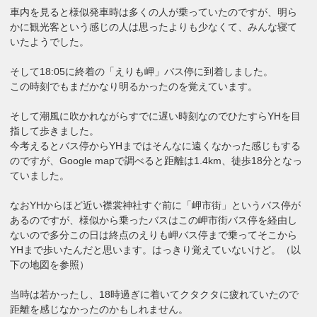
車内を見ると様似発車時は多くの人が乗っていたのですが、明ら
かに観光客という感じの人は思ったよりも少なくて、みんな寝て
いたようでした。
そして18:05に終着の「えりも岬」バス停に到着しました。
この時刻でもまだかなり明るかったのを覚えています。
そして潮風に吹かれながらすでに遅い時刻なのでひたすらYHを目
指して歩きました。
今考えるとバス停からYHまではそんなに遠くなかった感じもする
のですが、Google mapで調べると距離は1.4km、徒歩18分となっ
ていました。
なおYHからほど近い襟裳神社すぐ前に「岬市街」というバス停が
あるのですが、様似から乗ったバスはこの岬市街バス停を経由し
ないので多分この日は終点のえりも岬バス停まで乗ってそこから
YHまで歩いたんだと思います。はっきり覚えていないけど。（以
下の地図を参照）
当時は若かったし、18時過ぎに着いてクタクタに疲れていたので
距離を感じなかったのかもしれません。