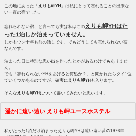
この地にあった「
えりも岬YH
」は私にとって忘れることの出来な
い一夜の宿でした。
えりも岬YHはた
忘れられない宿、と言っても実は私はこの
った1泊しか泊まっていません。
しかもウン十年も前の話しです。でもどうしても忘れられない宿
なんです。
泊まった日に特別な思い出を作ったとかがあるわけでもありませ
ん。
でも「忘れられないYHをあげると何処か？」と聞かれたらタイ1位
でいくつかあるのですが、確実に
えりも岬YH
も入ります。
そんな
えりも岬YH
について書いてみたいと思います。
遥かに遠い遠い えりも岬ユースホステル
私がたった1泊だけ泊まったえりも岬YHは遠い遠い昔の1976年