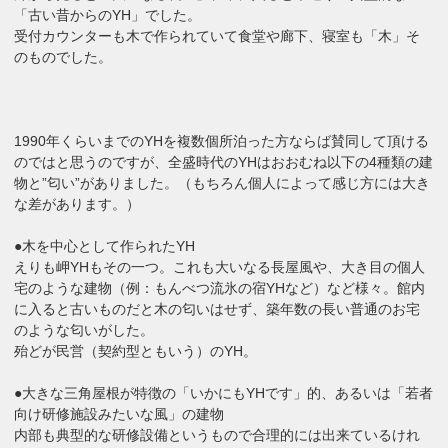
「古い昔からのYH」でした。
受付カウンターも木で作られていて食堂や廊下、寝室も「木」そ
のものでした。
1990年くらいまでのYHを複数個所泊った方ならば賛同して頂ける
のではと思うのですが、全盛時代のYHはおおむね以下の4種類の建
物と”匂い”がありました。（もちろん個人によって感じ方には大き
な差があります。）
●木を中心として作られたYH
えりも岬YHもその一つ。これも大いなる長屋風や、大き目の個人
宅のような建物（例：もんべつ流氷の宿YHなど）など様々。館内
に入ると古いものだと木の匂いはせず、築年数の長い普通のお宅
のような匂いがした。
殆どが民営（契約型ともいう）のYH。
●大きな三角屋根が特徴の「いかにもYHです」的、あるいは「若者
向け研修施設みたいな風」の建物
内部も典型的な研修設備というもので合理的には出来ているけれ