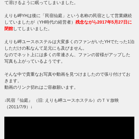
て溶けるように眠ってしまいました。
えりも岬YHは後に「民宿仙庭」という名称の民宿として営業継続
していましたが（YH時代の経営者）
残念ながら2017年5月27日に
閉館
してしまいました。
えりも岬ユースホステルは大変多くのファンがいたYHでたった1泊
しただけの私なんて足元にも及びません。
なのでネット上には多くの常連さん、ファンの皆様がアップした
写真も上がっているようです。
そんな中で貴重なお写真や動画を見つけましたので張り付けてお
きます。
動画のリンク切れはご容赦願います。
↓民宿『仙庭』 （旧: えりも岬ユースホステル）のＴＶ放映
（2011/7/9）↓