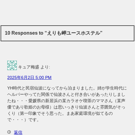
10 Responses to “えりも岬ユースホステル”
キュア梅盛
より:
2025年6月2日 5:00 PM
YH時代と民宿仙波になってから泊まりました。姉が学生時代に
ヘルパーやってた関係で仙波さんと付き合いがあったりしまし
たね・・・愛媛県の新居浜の某カラオケ喫茶のママさん（某声
優であり歌姫のお母様）は思いっきり仙波さんと雰囲気がそっ
くり（第一印象でそう思った。まあ家庭環境が似てるの
で・・・）です。
返信