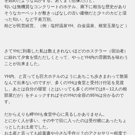
を始めたような気がする。あくまで想像だけど。
匂いは無機質なコンクリートのホテル、廊下に相当な歴史があり
そうなカーペットが敷きっぱなしの古い建物だと少々のカビと湿
った匂い、など千差万別。
殆どが民営経営。（例：塩狩温泉YH、白金温泉、根室玉屋など ）
さてYHに到着した私は数えきれないほどのホステラー（宿泊者）
に紛れて夕食を慌ただしくとって、やっとYH内の雰囲気を味わう
ことが出来ました。
YH内、と言っても巨大ホテルのようにあちこち歩きまわって散策
なんて出来ないのですが、多くのYHは食堂と受付け付近を見渡
し、あとは自分の寝室（とはいっても多くのYHでは8～12人の相
部屋だが）をチェックすればそのYHの全容の95%は分かるので
す。
だからえりも岬YHも食堂中心に見るしかありません。
とにかく人が多い、その中で目に入ったのは受付横にあったちょ
っとしたお土産でした。
お土産と言っても絵葉書や小さな手作り？のアクセサリー程度で