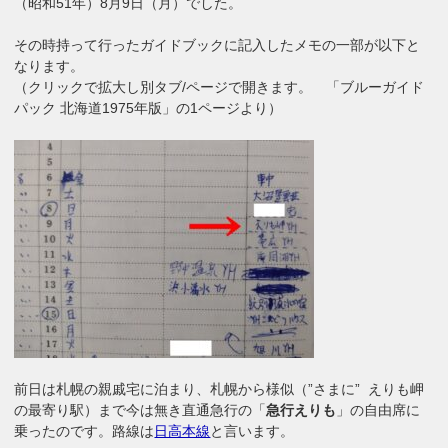
（昭和51年）8月9日（月）でした。
その時持って行ったガイドブックに記入したメモの一部が以下と
なります。
（クリックで拡大し別タブ/ページで開きます。 「ブルーガイド
パック 北海道1975年版」の1ページより）
前日は札幌の親戚宅に泊まり、札幌から様似（”さまに” えりも岬
の最寄り駅）まで今は無き直通急行の「
急行えりも
」の自由席に
乗ったのです。路線は
日高本線
と言います。