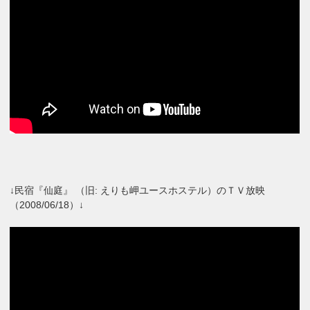
↓民宿『仙庭』 （旧: えりも岬ユースホステル）のＴＶ放映
（2008/06/18）↓