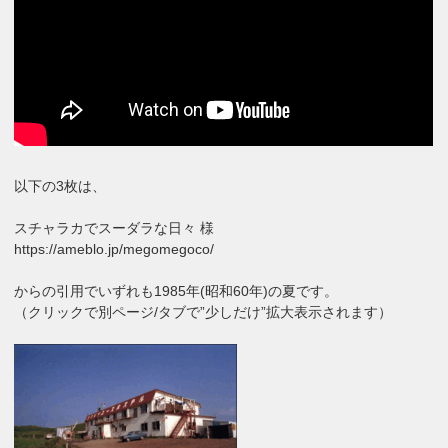
以下の3枚は、
スチャラカでスーダラな日々 様
https://ameblo.jp/megomegoco/
からの引用でいずれも1985年(昭和60年)の夏です。
（クリックで別ページ/タブで”少しだけ”拡大表示されます）