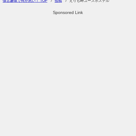
懐古趣味で何が悪い！ TOP
投稿
えりも岬ユースホステル
Sponsored Link