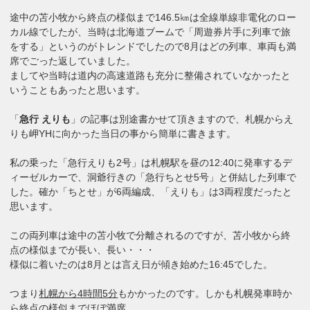
途中の苫小牧から終点の様似まで146.5㎞は全線単線非電化のロー
カル線でしたが、当時は北海道ブームで「周遊券片手に列車で旅
をする」というのがトレンドでしたので8月はどの列車、車両も満
席でごった返していました。
ましてや当時は道内の高速道路も充分に整備されていなかったと
いうこともあったと思います。
「
急行 えりも
」の記事は別途書かせて頂きますので、札幌からえ
りも岬YHに向かった当日の事から簡単に書きます。
私の乗った「急行えりも2号」は札幌駅を昼の12:40に発車するデ
ィーゼルカーで、洞爺行きの「急行ちとせ5号」と併結した列車で
した。確か「ちとせ」が6両編成、「えりも」は3両程度だったと
思います。
この両列車は途中の苫小牧で分離されるのですが、苫小牧から終
点の様似までが長い、長い・・・
様似に着いたのは8月とは言え日が傾き始めた16:45でした。
つまり
札幌から4時間5分
もかかったのです。しかも札幌発車時か
ら終点の様似までほぼ満席。