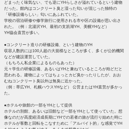
どまったく味気ない、でも逆にYHらしさが溢れているという建物
だった。館内はコンクリート臭と湿った匂いが混じった独特の
「研修設備らしい」匂いにあふれていた。
学校の宿泊研修や修学旅行に使用される市や区の設備が思い出さ
れた。（例：北湯沢YH、最初の支笏湖YH、美幌YHなど）
YH協会直営が多い。
●コンクリート造りの研修設備、という建物のYH
収容人数的には100人超の大規模なところが多く、多くが公的機関
などが建設運営していた。
（もちろん私企業によるものもあった）
元々学生の研修設備、あるいはYHと兼ねているところが殆どだと
思われる。建物によってはちょっとカビ臭かったりしたが、おお
むねコンクリート臭以外は無臭に近かった。
（例：帯広YH、札幌ハウスYHなど） 公営またはYH直営が多かっ
た。
●ホテルや旅館の一部をYHとして提供
ホテルの別館、あるいは旧館など一部をYHとして使っていた。想
像なのだが高度経済成長期にYHでの若者の旅が流行り始めた時に
ホテルが客数と回転をこなすために「アルバイト的」な感覚でYH