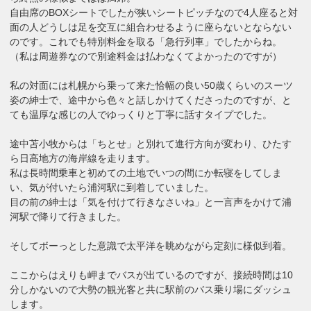
自由席のBOXシートでしたが狭いシートピッチなので4人座ると対
面の人どうしは足を交互に組合わせるように座らないとならない
のです。これでも特別料金を取る「急行列車」でしたからね。
（私は周遊券なので別途料金は払わなくてよかったのですが）
私の対面には札幌から乗って来た恰幅の良い50歳くらいのスーツ
姿の紳士で、途中から色々と話しかけてくださったのですが、と
ても温厚な感じの人でゆっくりと丁寧に話すタイプでした。
途中苫小牧からは「ちとせ」と別れて進行方向が変わり、ひたす
ら日高地方の海岸線を走ります。
私は長時間乗車と初めての土地でいつの間にか転寝をしてしま
い、気が付いたら浦河駅に到着していました。
目の前の紳士は「気を付けて行きなさいね」と一言声をかけて浦
河駅で降りて行きました。
そしてボーっとした意識で太平洋を眺めながら定刻に様似到着。
ここからはえりも岬までバスが出ているのですが、接続時間は10
分しかないので大勢の観光客と共に駅前のバス乗り場にダッシュ
します。