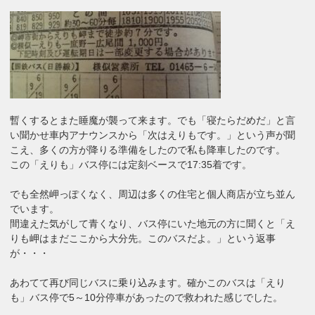
暫くするとまた睡魔が襲って来ます。でも「寝たらだめだ」と言
い聞かせ車内アナウンスから「次はえりもです。」という声が聞
こえ、多くの方が降りる準備をしたので私も降車したのです。
この「えりも」バス停には定刻ベースで17:35着です。
でも全然岬っぽくなく、周辺は多くの住宅と個人商店が立ち並ん
でいます。
間違えた気がして青くなり、バス停にいた地元の方に聞くと「え
りも岬はまだここから大分先。このバスだよ。」という返事
が・・・
あわてて再び同じバスに乗り込みます。確かこのバスは「えり
も」バス停で5～10分停車があったので救われた感じでした。